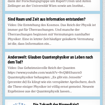
dank der Forschungsgruppe um Rupert Ursin und Anton
Zeilinger an der Universität Wien sowie am Institut…
Sind Raum und Zeit aus Information entstanden?
Video: Die Entstehung des Kosmos. Das Reich der Physik ist
immer gut für Überraschungen. Und manche der
Überraschungen beginnen mit Vermutungen namhafter
Physiker. Eine in letzter Zeit häufiger geäußerte Vermutung
ist die, dass Information ein…
Anderswelt: Glauben Quantenphysiker an Leben nach
dem Tod?
Video: Das Geheimnisvolle Reich der Quanten
httpv://www.youtube.com/watch?v=9vQM63unrn0
Quantenphysiker behaupten: „Es gibt ein Jenseits“
(prcenter.de) Es klingt wie ein verspäteter Aprilscherz, doch
die These einiger Physiker ist völlig ernst gemeint. Neueste
Ergebnisse aus der Quantenphysik lassen…
Die Zukunft der Biomedizin?