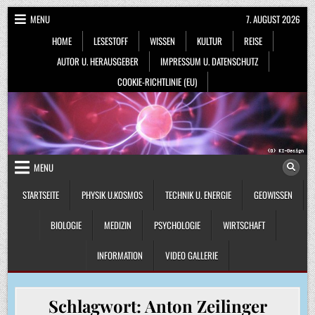
Skip
MENU
7. AUGUST 2026
to
HOME
LESESTOFF
WISSEN
KULTUR
REISE
content
AUTOR U. HERAUSGEBER
IMPRESSUM U. DATENSCHUTZ
COOKIE-RICHTLINIE (EU)
MENU
STARTSEITE
PHYSIK U.KOSMOS
TECHNIK U. ENERGIE
GEOWISSEN
BIOLOGIE
MEDIZIN
PSYCHOLOGIE
WIRTSCHAFT
INFORMATION
VIDEO GALLERIE
Schlagwort:
Anton Zeilinger