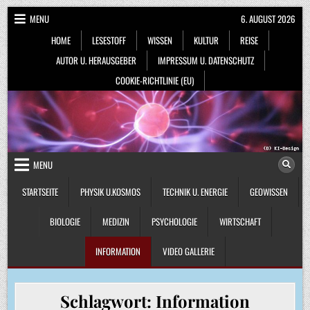
Skip
MENU
6. AUGUST 2026
to
HOME
LESESTOFF
WISSEN
KULTUR
REISE
content
AUTOR U. HERAUSGEBER
IMPRESSUM U. DATENSCHUTZ
COOKIE-RICHTLINIE (EU)
MENU
STARTSEITE
PHYSIK U.KOSMOS
TECHNIK U. ENERGIE
GEOWISSEN
BIOLOGIE
MEDIZIN
PSYCHOLOGIE
WIRTSCHAFT
INFORMATION
VIDEO GALLERIE
Schlagwort:
Information