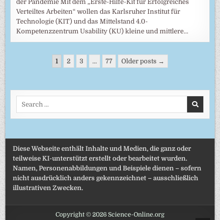
der Pandemie Mit dem „Erste-Hilfe-Kit für Erfolgreiches
Verteiltes Arbeiten“ wollen das Karlsruher Institut für
Technologie (KIT) und das Mittelstand 4.0-
Kompetenzzentrum Usability (KU) kleine und mittlere…
Seitennummerierung
1
2
3
…
77
Older posts →
der
Beiträge
Search
for:
Diese Webseite enthält Inhalte und Medien, die ganz oder
teilweise KI-unterstützt erstellt oder bearbeitet wurden.
Namen, Personenabbildungen und Beispiele dienen – sofern
nicht ausdrücklich anders gekennzeichnet – ausschließlich
illustrativen Zwecken.
Copyright © 2026 Science-Online.org