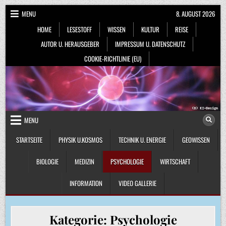
Skip
MENU
8. AUGUST 2026
to
HOME
LESESTOFF
WISSEN
KULTUR
REISE
content
AUTOR U. HERAUSGEBER
IMPRESSUM U. DATENSCHUTZ
COOKIE-RICHTLINIE (EU)
MENU
STARTSEITE
PHYSIK U.KOSMOS
TECHNIK U. ENERGIE
GEOWISSEN
BIOLOGIE
MEDIZIN
PSYCHOLOGIE
WIRTSCHAFT
INFORMATION
VIDEO GALLERIE
Kategorie:
Psychologie