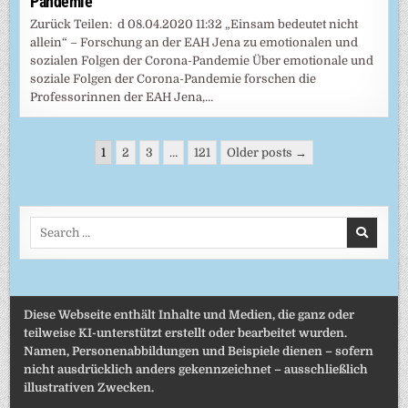
Pandemie
Zurück Teilen: d 08.04.2020 11:32 „Einsam bedeutet nicht
allein“ – Forschung an der EAH Jena zu emotionalen und
sozialen Folgen der Corona-Pandemie Über emotionale und
soziale Folgen der Corona-Pandemie forschen die
Professorinnen der EAH Jena,…
Seitennummerierung
1
2
3
…
121
Older posts →
der
Beiträge
Search
for:
Diese Webseite enthält Inhalte und Medien, die ganz oder
teilweise KI-unterstützt erstellt oder bearbeitet wurden.
Namen, Personenabbildungen und Beispiele dienen – sofern
nicht ausdrücklich anders gekennzeichnet – ausschließlich
illustrativen Zwecken.