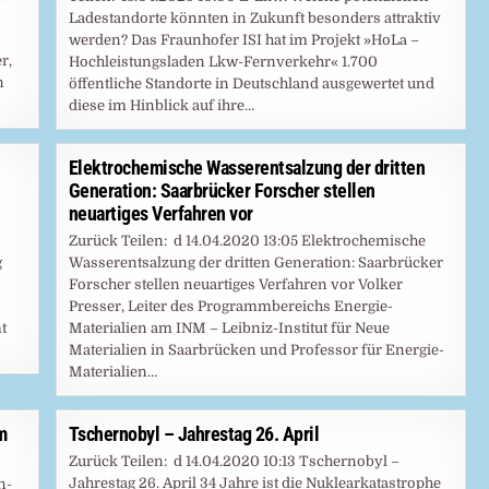
Ladestandorte könnten in Zukunft besonders attraktiv
werden? Das Fraunhofer ISI hat im Projekt »HoLa –
r,
Hochleistungsladen Lkw-Fernverkehr« 1.700
n
öffentliche Standorte in Deutschland ausgewertet und
diese im Hinblick auf ihre…
Elektrochemische Wasserentsalzung der dritten
Generation: Saarbrücker Forscher stellen
neuartiges Verfahren vor
Zurück Teilen: d 14.04.2020 13:05 Elektrochemische
g
Wasserentsalzung der dritten Generation: Saarbrücker
Forscher stellen neuartiges Verfahren vor Volker
Presser, Leiter des Programmbereichs Energie-
t
Materialien am INM – Leibniz-Institut für Neue
Materialien in Saarbrücken und Professor für Energie-
Materialien…
m
Tschernobyl – Jahrestag 26. April
Zurück Teilen: d 14.04.2020 10:13 Tschernobyl –
Jahrestag 26. April 34 Jahre ist die Nuklearkatastrophe
n-