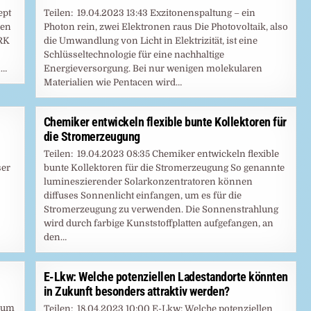
ept
Teilen: 19.04.2023 13:43 Exzitonenspaltung – ein
den
Photon rein, zwei Elektronen raus Die Photovoltaik, also
RK
die Umwandlung von Licht in Elektrizität, ist eine
Schlüsseltechnologie für eine nachhaltige
n…
Energieversorgung. Bei nur wenigen molekularen
Materialien wie Pentacen wird…
Chemiker entwickeln flexible bunte Kollektoren für
die Stromerzeugung
Teilen: 19.04.2023 08:35 Chemiker entwickeln flexible
ser
bunte Kollektoren für die Stromerzeugung So genannte
lumineszierender Solarkonzentratoren können
diffuses Sonnenlicht einfangen, um es für die
Stromerzeugung zu verwenden. Die Sonnenstrahlung
wird durch farbige Kunststoffplatten aufgefangen, an
den…
E-Lkw: Welche potenziellen Ladestandorte könnten
in Zukunft besonders attraktiv werden?
trum
Teilen: 18.04.2023 10:00 E-Lkw: Welche potenziellen