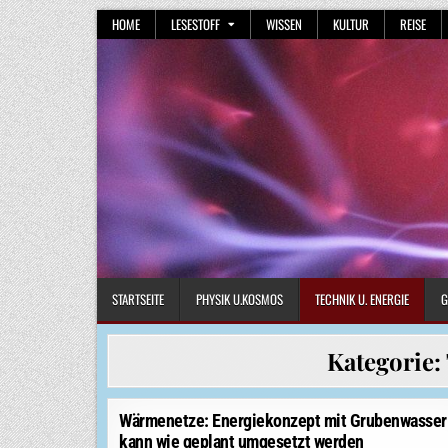
Skip
HOME
LESESTOFF
WISSEN
KULTUR
REISE
to
content
STARTSEITE
PHYSIK U.KOSMOS
TECHNIK U. ENERGIE
G
Kategorie:
Wärmenetze: Energiekonzept mit Grubenwasser
kann wie geplant umgesetzt werden