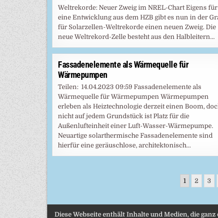
Weltrekorde: Neuer Zweig im NREL-Chart Eigens für
eine Entwicklung aus dem HZB gibt es nun in der Gr
für Solarzellen-Weltrekorde einen neuen Zweig. Die
neue Weltrekord-Zelle besteht aus den Halbleitern…
Fassadenelemente als Wärmequelle für
Wärmepumpen
Teilen: 14.04.2023 09:59 Fassadenelemente als
Wärmequelle für Wärmepumpen Wärmepumpen
erleben als Heiztechnologie derzeit einen Boom, do
nicht auf jedem Grundstück ist Platz für die
Außenlufteinheit einer Luft-Wasser-Wärmepumpe.
Neuartige solarthermische Fassadenelemente sind
hierfür eine geräuschlose, architektonisch…
Seitennummerierung
1
2
3
der
Beiträge
Diese Webseite enthält Inhalte und Medien, die ganz