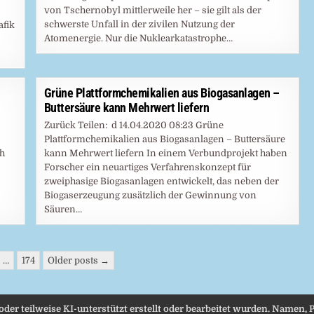
von Tschernobyl mittlerweile her – sie gilt als der
schwerste Unfall in der zivilen Nutzung der
afik
Atomenergie. Nur die Nuklearkatastrophe…
Grüne Plattformchemikalien aus Biogasanlagen –
Buttersäure kann Mehrwert liefern
Zurück Teilen: d 14.04.2020 08:23 Grüne
Plattformchemikalien aus Biogasanlagen – Buttersäure
ch
kann Mehrwert liefern In einem Verbundprojekt haben
Forscher ein neuartiges Verfahrenskonzept für
zweiphasige Biogasanlagen entwickelt, das neben der
Biogaserzeugung zusätzlich der Gewinnung von
Säuren…
…
174
Older posts →
 oder teilweise KI-unterstützt erstellt oder bearbeitet wurden. Namen