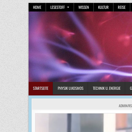
Skip
HOME
LESESTOFF
WISSEN
KULTUR
REISE
to
content
STARTSEITE
PHYSIK U.KOSMOS
TECHNIK U. ENERGIE
G
ADMIN/RS