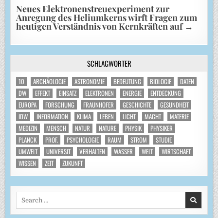
Neues Elektronenstreuexperiment zur
Anregung des Heliumkerns wirft Fragen zum
heutigen Verständnis von Kernkräften auf
→
SCHLAGWÖRTER
10
ARCHÄOLOGIE
ASTRONOMIE
BEDEUTUNG
BIOLOGIE
DATEN
DW
EFFEKT
EINSATZ
ELEKTRONEN
ENERGIE
ENTDECKUNG
EUROPA
FORSCHUNG
FRAUNHOFER
GESCHICHTE
GESUNDHEIT
IDW
INFORMATION
KLIMA
LEBEN
LICHT
MACHT
MATERIE
MEDIZIN
MENSCH
NATUR
NATURE
PHYSIK
PHYSIKER
PLANCK
PROF.
PSYCHOLOGIE
RAUM
STROM
STUDIE
UMWELT
UNIVERSIT
VERHALTEN
WASSER
WELT
WIRTSCHAFT
WISSEN
ZEIT
ZUKUNFT
Search
for: