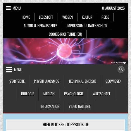
Skip
MENU
8. AUGUST 2026
to
HOME
LESESTOFF
WISSEN
KULTUR
REISE
content
AUTOR U. HERAUSGEBER
IMPRESSUM U. DATENSCHUTZ
COOKIE-RICHTLINIE (EU)
MENU
STARTSEITE
PHYSIK U.KOSMOS
TECHNIK U. ENERGIE
GEOWISSEN
BIOLOGIE
MEDIZIN
PSYCHOLOGIE
WIRTSCHAFT
INFORMATION
VIDEO GALLERIE
HIER KLICKEN: TOPPBOOK.DE