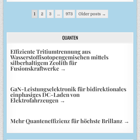
Seitennummerierung
1
2
3
…
973
Older posts →
der
Beiträge
QUANTEN
Effiziente Tritiumtrennung aus
Wasserstoffisotopengemischen mittels
silberhaltigem Zeolith für
Fusionskraftwerke
→
GaN-Leistungselektronik für bidirektionales
einphasiges DC-Laden von
Elektrofahrzeugen
→
Mehr Quanteneffizienz für höchste Brillanz
→