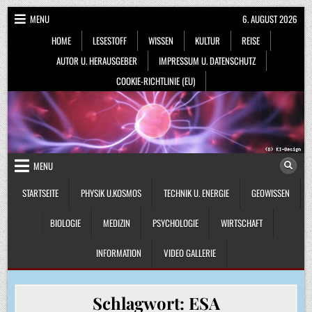
Skip
MENU
6. AUGUST 2026
to
HOME
LESESTOFF
WISSEN
KULTUR
REISE
content
AUTOR U. HERAUSGEBER
IMPRESSUM U. DATENSCHUTZ
COOKIE-RICHTLINIE (EU)
MENU
STARTSEITE
PHYSIK U.KOSMOS
TECHNIK U. ENERGIE
GEOWISSEN
BIOLOGIE
MEDIZIN
PSYCHOLOGIE
WIRTSCHAFT
INFORMATION
VIDEO GALLERIE
Schlagwort:
ESA