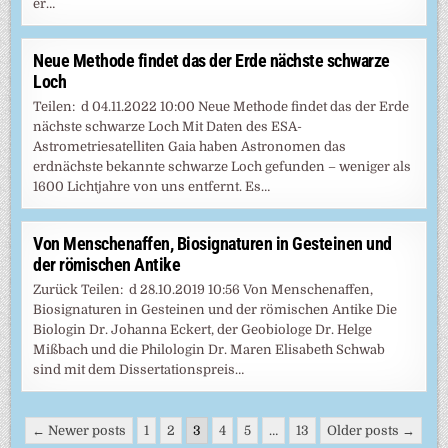
er…
Neue Methode findet das der Erde nächste schwarze
Loch
Teilen: d 04.11.2022 10:00 Neue Methode findet das der Erde
nächste schwarze Loch Mit Daten des ESA-
Astrometriesatelliten Gaia haben Astronomen das
erdnächste bekannte schwarze Loch gefunden – weniger als
1600 Lichtjahre von uns entfernt. Es…
Von Menschenaffen, Biosignaturen in Gesteinen und
der römischen Antike
Zurück Teilen: d 28.10.2019 10:56 Von Menschenaffen,
Biosignaturen in Gesteinen und der römischen Antike Die
Biologin Dr. Johanna Eckert, der Geobiologe Dr. Helge
Mißbach und die Philologin Dr. Maren Elisabeth Schwab
sind mit dem Dissertationspreis…
Seitennummerierung
← Newer posts
1
2
3
4
5
…
13
Older posts →