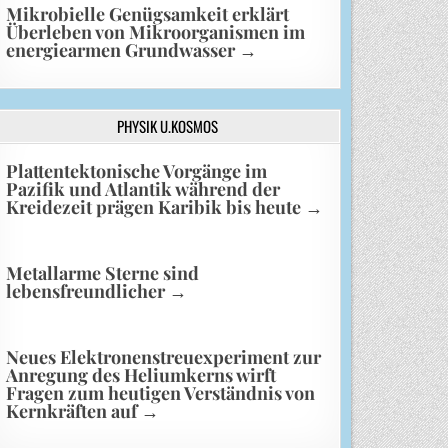
Mikrobielle Genügsamkeit erklärt
Überleben von Mikroorganismen im
energiearmen Grundwasser
→
PHYSIK U.KOSMOS
Plattentektonische Vorgänge im
Pazifik und Atlantik während der
Kreidezeit prägen Karibik bis heute
→
Metallarme Sterne sind
lebensfreundlicher
→
Neues Elektronenstreuexperiment zur
Anregung des Heliumkerns wirft
Fragen zum heutigen Verständnis von
Kernkräften auf
→