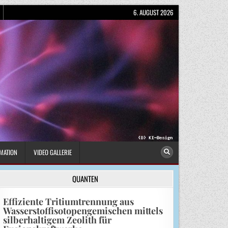
6. AUGUST 2026
MATION
VIDEO GALLERIE
QUANTEN
Effiziente Tritiumtrennung aus
Wasserstoffisotopengemischen mittels
silberhaltigem Zeolith für