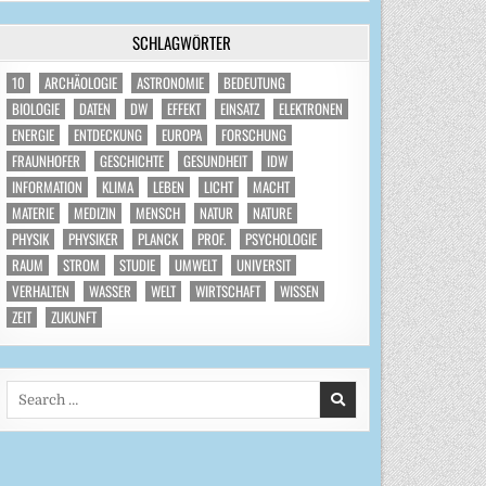
SCHLAGWÖRTER
10
ARCHÄOLOGIE
ASTRONOMIE
BEDEUTUNG
BIOLOGIE
DATEN
DW
EFFEKT
EINSATZ
ELEKTRONEN
ENERGIE
ENTDECKUNG
EUROPA
FORSCHUNG
FRAUNHOFER
GESCHICHTE
GESUNDHEIT
IDW
INFORMATION
KLIMA
LEBEN
LICHT
MACHT
MATERIE
MEDIZIN
MENSCH
NATUR
NATURE
PHYSIK
PHYSIKER
PLANCK
PROF.
PSYCHOLOGIE
RAUM
STROM
STUDIE
UMWELT
UNIVERSIT
VERHALTEN
WASSER
WELT
WIRTSCHAFT
WISSEN
ZEIT
ZUKUNFT
Search
for: