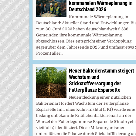
kommunalen Wärmeplanung in
Deutschland 2026
Kommunale Wärmeplanung in
Deutschland: Aktueller Stand und Entwicklungen Bi
zum 30. Juni 2026 haben deutschlandweit 2.836
Gemeinden ihre kommunale Wärmeplanung
abgeschlossen. Dies entspricht einer Verdopplung
gegenüber dem Jahresende 2025 und umfasst etwa 
Prozent aller…
Neuer Bakterienstamm steigert
Wachstum und
Stickstoffversorgung der
Futterpflanze Esparsette
Neuentdeckung einer nützlichen
Bakterienart fördert Wachstum der Futterpflanze
Esparsette Im Julius Kühn-Institut (JKI) wurde eine
bislang unbekannte Knöllchenbakterienart an der
Wurzel der Futterleguminose Esparsette (Onobrychi
viciifolia) identifiziert. Diese Mikroorganismen
unterstützen die Pflanze durch Stickstofffixierung u