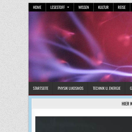
Skip
HOME
LESESTOFF
WISSEN
KULTUR
REISE
to
content
STARTSEITE
PHYSIK U.KOSMOS
TECHNIK U. ENERGIE
G
HIER 