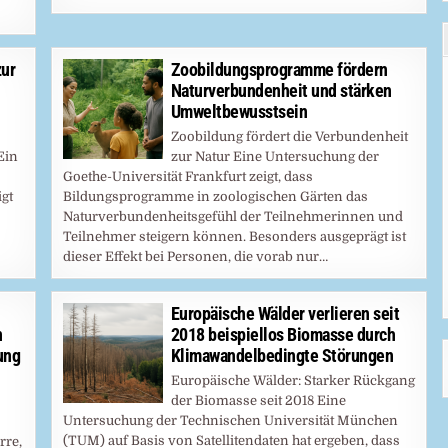
zur
Zoobildungsprogramme fördern
Naturverbundenheit und stärken
Umweltbewusstsein
Zoobildung fördert die Verbundenheit
Ein
zur Natur Eine Untersuchung der
Goethe-Universität Frankfurt zeigt, dass
igt
Bildungsprogramme in zoologischen Gärten das
Naturverbundenheitsgefühl der Teilnehmerinnen und
Teilnehmer steigern können. Besonders ausgeprägt ist
dieser Effekt bei Personen, die vorab nur…
Europäische Wälder verlieren seit
n
2018 beispiellos Biomasse durch
ung
Klimawandelbedingte Störungen
Europäische Wälder: Starker Rückgang
der Biomasse seit 2018 Eine
Untersuchung der Technischen Universität München
(TUM) auf Basis von Satellitendaten hat ergeben, dass
rre,