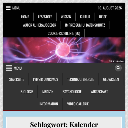
Skip
MENU
10. AUGUST 2026
to
HOME
LESESTOFF
WISSEN
KULTUR
REISE
content
AUTOR U. HERAUSGEBER
IMPRESSUM U. DATENSCHUTZ
COOKIE-RICHTLINIE (EU)
MENU
STARTSEITE
PHYSIK U.KOSMOS
TECHNIK U. ENERGIE
GEOWISSEN
BIOLOGIE
MEDIZIN
PSYCHOLOGIE
WIRTSCHAFT
INFORMATION
VIDEO GALLERIE
Schlagwort:
Kalender