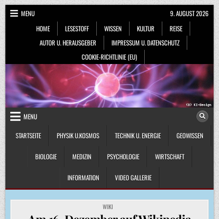
Skip
MENU
9. AUGUST 2026
to
HOME
LESESTOFF
WISSEN
KULTUR
REISE
content
AUTOR U. HERAUSGEBER
IMPRESSUM U. DATENSCHUTZ
COOKIE-RICHTLINIE (EU)
MENU
STARTSEITE
PHYSIK U.KOSMOS
TECHNIK U. ENERGIE
GEOWISSEN
BIOLOGIE
MEDIZIN
PSYCHOLOGIE
WIRTSCHAFT
INFORMATION
VIDEO GALLERIE
POSTED
WIKI
IN
Am 16. Dezember auf Wikipedia