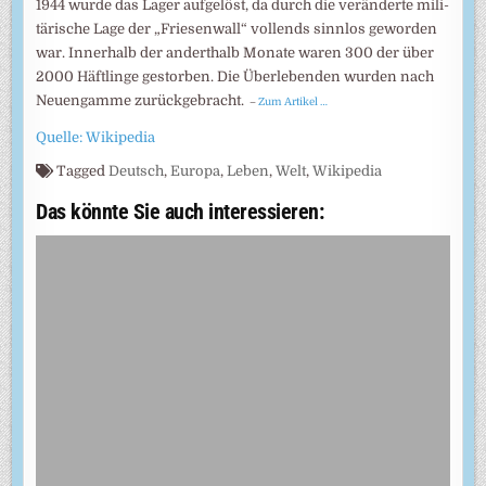
1944 wurde das Lager aufge­löst, da durch die verän­derte mili­
täri­sche Lage der „Friesen­wall“ voll­ends sinn­los gewor­den
war. Inner­halb der andert­halb Monate waren 300 der über
2000 Häft­linge gestor­ben. Die Über­leben­den wurden nach
Neuen­gamme zurück­gebracht.
–
Zum Artikel …
Quelle: Wikipedia
Tagged
Deutsch
,
Europa
,
Leben
,
Welt
,
Wikipedia
Das könnte Sie auch interessieren: