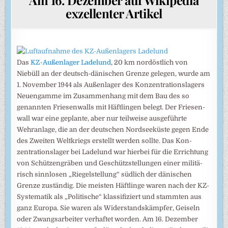
exzellenter Artikel
Das
KZ-Außenlager Ladelund
, 20 km nord­öst­lich von
Niebüll an der deutsch-däni­schen Grenze gele­gen, wurde am
1. Novem­ber 1944 als Außen­lager des Kon­zen­trations­lagers
Neuen­gamme im Zusam­men­hang mit dem Bau des so
genann­ten Friesen­walls mit Häft­lingen belegt. Der Friesen­
wall war eine geplante, aber nur teil­weise ausge­führte
Wehran­lage, die an der deut­schen Nordsee­küste gegen Ende
des Zwei­ten Welt­kriegs erstellt werden sollte. Das Kon­
zentra­tions­lager bei Lade­lund war hier­bei für die Errich­tung
von Schützen­gräben und Ge­schütz­stellun­gen einer militä­
risch sinn­losen „Riegel­stel­lung“ süd­lich der däni­schen
Grenze zustän­dig. Die meisten Häft­linge waren nach der KZ-
Syste­matik als „Politi­sche“ klassi­fiziert und stamm­ten aus
ganz Europa. Sie waren als Wider­stands­kämpfer, Geiseln
oder Zwangs­arbei­ter verhaf­tet worden. Am 16. Dezem­ber