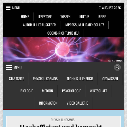
Skip
MENU
7. AUGUST 2026
to
HOME
LESESTOFF
WISSEN
KULTUR
REISE
content
AUTOR U. HERAUSGEBER
IMPRESSUM U. DATENSCHUTZ
COOKIE-RICHTLINIE (EU)
MENU
STARTSEITE
PHYSIK U.KOSMOS
TECHNIK U. ENERGIE
GEOWISSEN
BIOLOGIE
MEDIZIN
PSYCHOLOGIE
WIRTSCHAFT
INFORMATION
VIDEO GALLERIE
POSTED
PHYSIK U.KOSMOS
IN
Hocheffizient und kompakt –