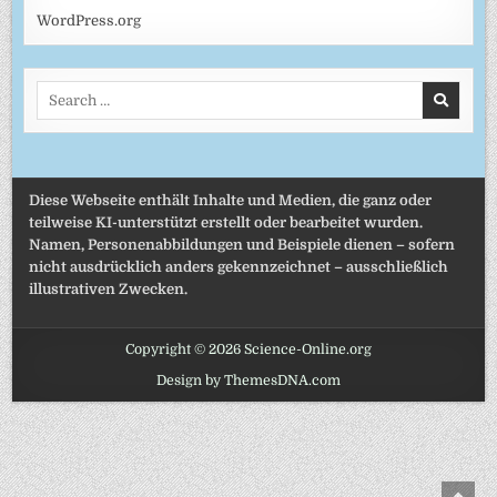
WordPress.org
Search
for:
Diese Webseite enthält Inhalte und Medien, die ganz oder
teilweise KI-unterstützt erstellt oder bearbeitet wurden.
Namen, Personenabbildungen und Beispiele dienen – sofern
nicht ausdrücklich anders gekennzeichnet – ausschließlich
illustrativen Zwecken.
Copyright © 2026 Science-Online.org
Design by ThemesDNA.com
SCRO