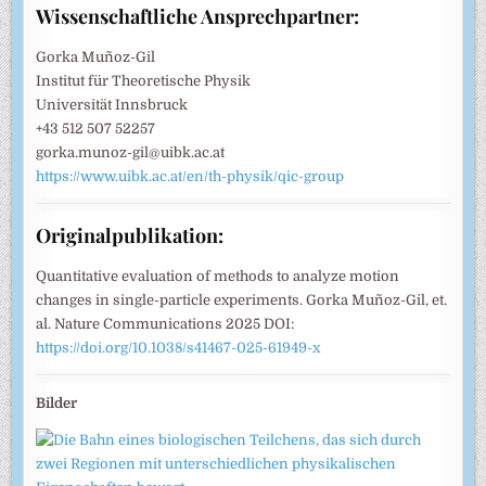
Wissenschaftliche Ansprechpartner:
Gorka Muñoz-Gil
Institut für Theoretische Physik
Universität Innsbruck
+43 512 507 52257
gorka.munoz-gil@uibk.ac.at
https://www.uibk.ac.at/en/th-physik/qic-group
Originalpublikation:
Quantitative evaluation of methods to analyze motion
changes in single-particle experiments. Gorka Muñoz-Gil, et.
al. Nature Communications 2025 DOI:
https://doi.org/10.1038/s41467-025-61949-x
Bilder