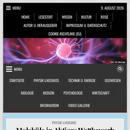
Skip
MENU
9. AUGUST 2026
to
HOME
LESESTOFF
WISSEN
KULTUR
REISE
content
AUTOR U. HERAUSGEBER
IMPRESSUM U. DATENSCHUTZ
COOKIE-RICHTLINIE (EU)
MENU
STARTSEITE
PHYSIK U.KOSMOS
TECHNIK U. ENERGIE
GEOWISSEN
BIOLOGIE
MEDIZIN
PSYCHOLOGIE
WIRTSCHAFT
INFORMATION
VIDEO GALLERIE
POSTED
PHYSIK U.KOSMOS
IN
Moleküle in Aktion: Wettbewerb