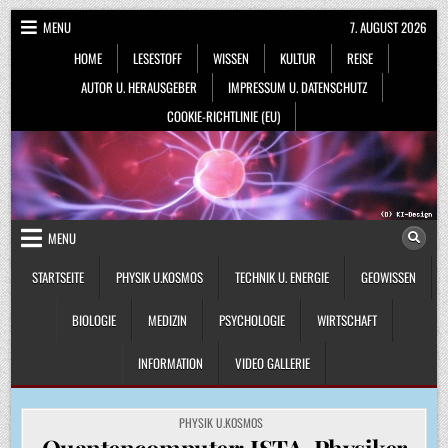
Skip
MENU
7. AUGUST 2026
to
HOME
LESESTOFF
WISSEN
KULTUR
REISE
content
AUTOR U. HERAUSGEBER
IMPRESSUM U. DATENSCHUTZ
COOKIE-RICHTLINIE (EU)
MENU
STARTSEITE
PHYSIK U.KOSMOS
TECHNIK U. ENERGIE
GEOWISSEN
BIOLOGIE
MEDIZIN
PSYCHOLOGIE
WIRTSCHAFT
INFORMATION
VIDEO GALLERIE
POSTED
PHYSIK U.KOSMOS
IN
Quantencomputer: ISTA-Physiker