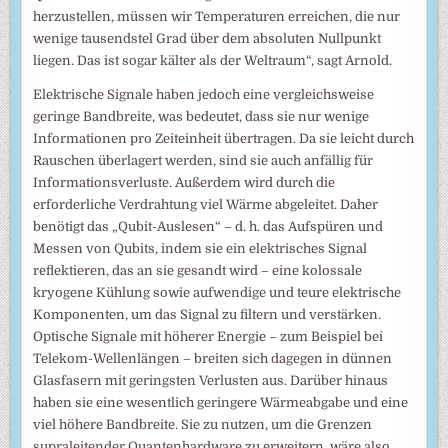
herzustellen, müssen wir Temperaturen erreichen, die nur
wenige tausendstel Grad über dem absoluten Nullpunkt
liegen. Das ist sogar kälter als der Weltraum“, sagt Arnold.
Elektrische Signale haben jedoch eine vergleichsweise
geringe Bandbreite, was bedeutet, dass sie nur wenige
Informationen pro Zeiteinheit übertragen. Da sie leicht durch
Rauschen überlagert werden, sind sie auch anfällig für
Informationsverluste. Außerdem wird durch die
erforderliche Verdrahtung viel Wärme abgeleitet. Daher
benötigt das „Qubit-Auslesen“ – d. h. das Aufspüren und
Messen von Qubits, indem sie ein elektrisches Signal
reflektieren, das an sie gesandt wird – eine kolossale
kryogene Kühlung sowie aufwendige und teure elektrische
Komponenten, um das Signal zu filtern und verstärken.
Optische Signale mit höherer Energie – zum Beispiel bei
Telekom-Wellenlängen – breiten sich dagegen in dünnen
Glasfasern mit geringsten Verlusten aus. Darüber hinaus
haben sie eine wesentlich geringere Wärmeabgabe und eine
viel höhere Bandbreite. Sie zu nutzen, um die Grenzen
supraleitender Quantenhardware zu erweitern, wäre also