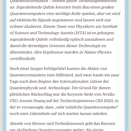
Quanteninformation – treiben ganze Technologiesektoren
an. Supraleitende Qubits könnten beim Bau eines großen
Quantencomputers eine wichtige Rolle spielen, aber sie sind
auf elektrische Signale angewiesen und lassen sich nur
schwer skalieren. Einem Team von Physikern am Institute
of Science and Technology Austria (ISTA) ist es gelungen,
supraleitende Qubits vollständig optisch auszulesen und
damit die derzeitigen Grenzen dieser Technologie zu
überwinden. Ihre Ergebnisse wurden in Nature Physics
veröffentlicht.
Nach einer langen Erfolgsfahrt kamen die Aktien von
Quantencomputern zum Stillstand, und zwar kaum ein paar
Tage nach dem Beginn des Internationalen Jahres der
Quantenphysik und -technologie. Der Grund für diesen
plötzlichen Rückschlag war die Keynote-Rede von Nvidia-
CEO Jensen Huang auf der Technologiemesse CES 2025, in
der er voraussagte, dass „sehr nützliche Quantencomputer“
noch zwei Jahrzehnte auf sich warten lassen würden.
Abseits von Börsen und Technikmessen geht das Rennen
um skalierbare Quantencomputer weiter, die einige