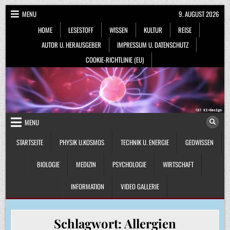
Skip
MENU
9. AUGUST 2026
to
HOME
LESESTOFF
WISSEN
KULTUR
REISE
content
AUTOR U. HERAUSGEBER
IMPRESSUM U. DATENSCHUTZ
COOKIE-RICHTLINIE (EU)
MENU
STARTSEITE
PHYSIK U.KOSMOS
TECHNIK U. ENERGIE
GEOWISSEN
BIOLOGIE
MEDIZIN
PSYCHOLOGIE
WIRTSCHAFT
INFORMATION
VIDEO GALLERIE
Schlagwort:
Allergien