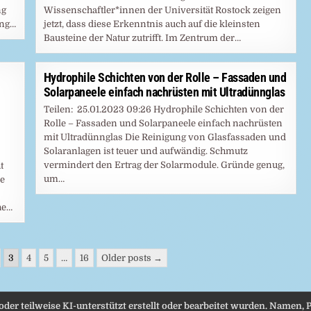
ng
Wissenschaftler*innen der Universität Rostock zeigen
ung…
jetzt, dass diese Erkenntnis auch auf die kleinsten
Bausteine der Natur zutrifft. Im Zentrum der…
Hydrophile Schichten von der Rolle – Fassaden und
Solarpaneele einfach nachrüsten mit Ultradünnglas
Teilen: 25.01.2023 09:26 Hydrophile Schichten von der
Rolle – Fassaden und Solarpaneele einfach nachrüsten
mit Ultradünnglas Die Reinigung von Glasfassaden und
Solaranlagen ist teuer und aufwändig. Schmutz
vermindert den Ertrag der Solarmodule. Gründe genug,
t
um…
e
he…
3
4
5
…
16
Older posts →
 oder teilweise KI-unterstützt erstellt oder bearbeitet wurden. Namen