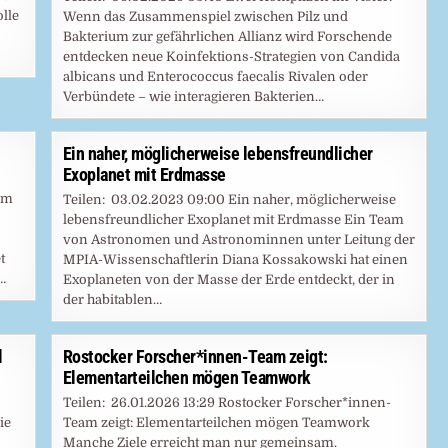
lle
Wenn das Zusammenspiel zwischen Pilz und
Bakterium zur gefährlichen Allianz wird Forschende
entdecken neue Koinfektions-Strategien von Candida
albicans und Enterococcus faecalis Rivalen oder
Verbündete – wie interagieren Bakterien…
Ein naher, möglicherweise lebensfreundlicher
Exoplanet mit Erdmasse
im
Teilen: 03.02.2023 09:00 Ein naher, möglicherweise
lebensfreundlicher Exoplanet mit Erdmasse Ein Team
von Astronomen und Astronominnen unter Leitung der
t
MPIA-Wissenschaftlerin Diana Kossakowski hat einen
…
Exoplaneten von der Masse der Erde entdeckt, der in
der habitablen…
l
Rostocker Forscher*innen-Team zeigt:
Elementarteilchen mögen Teamwork
Teilen: 26.01.2026 13:29 Rostocker Forscher*innen-
ie
Team zeigt: Elementarteilchen mögen Teamwork
Manche Ziele erreicht man nur gemeinsam.