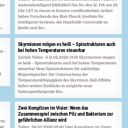
ar:
materialintelligent EMBARGO bis Do, den 12. Feb um 20
Uhr CET In einem in Science veröffentlichten Artikel
haben Forschende des Max-Planck-Instituts für
Intelligente Systeme, der Humboldt-Universität zu
s…
Berlin und der…
Skyrmionen mögen es heiß – Spinstrukturen auch
bei hohen Temperaturen steuerbar
ei –
Zurück Teilen: d 12.02.2020 14:59 Skyrmionen mögen
es heiß – Spinstrukturen auch bei hohen Temperaturen
steuerbar Neue Spinstrukturen für zukünftige
f
Magnetspeicher: Die Untersuchung der
Temperaturabhängigkeit des Skyrmion-Hall-Effekts
liefert weitere Einblicke in mögliche neue
Datenspeichergeräte Ein…
Zwei Komplizen im Visier: Wenn das
Zusammenspiel zwischen Pilz und Bakterium zur
gefährlichen Allianz wird
arm:
her
Teilen: 06.02.2026 09:40 Zwei Komplizen im Visier: