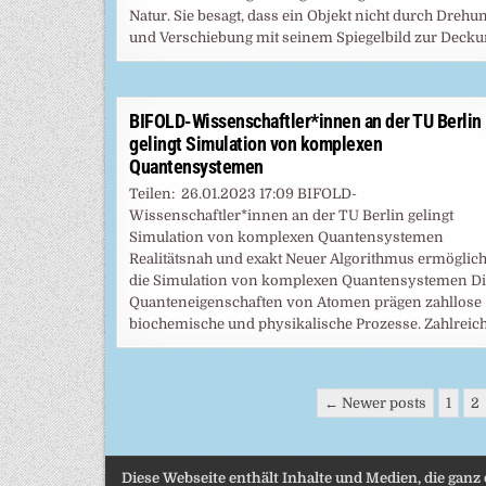
Natur. Sie besagt, dass ein Objekt nicht durch Drehu
und Verschiebung mit seinem Spiegelbild zur Deck
BIFOLD-Wissenschaftler*innen an der TU Berlin
gelingt Simulation von komplexen
Quantensystemen
Teilen: 26.01.2023 17:09 BIFOLD-
Wissenschaftler*innen an der TU Berlin gelingt
Simulation von komplexen Quantensystemen
Realitätsnah und exakt Neuer Algorithmus ermöglich
die Simulation von komplexen Quantensystemen Di
Quanteneigenschaften von Atomen prägen zahllose
biochemische und physikalische Prozesse. Zahlreic
Seitennummerierung
← Newer posts
1
2
der
Beiträge
Diese Webseite enthält Inhalte und Medien, die ganz