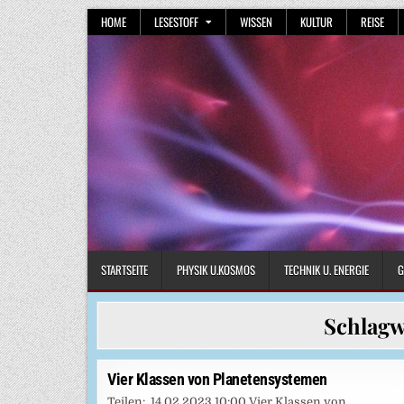
Skip
HOME
LESESTOFF
WISSEN
KULTUR
REISE
to
content
STARTSEITE
PHYSIK U.KOSMOS
TECHNIK U. ENERGIE
G
Schlagw
Vier Klassen von Planetensystemen
Teilen: 14.02.2023 10:00 Vier Klassen von