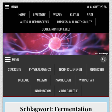
Skip
MENU
8. AUGUST 2026
to
HOME
LESESTOFF
WISSEN
KULTUR
REISE
content
AUTOR U. HERAUSGEBER
IMPRESSUM U. DATENSCHUTZ
COOKIE-RICHTLINIE (EU)
MENU
STARTSEITE
PHYSIK U.KOSMOS
TECHNIK U. ENERGIE
GEOWISSEN
BIOLOGIE
MEDIZIN
PSYCHOLOGIE
WIRTSCHAFT
INFORMATION
VIDEO GALLERIE
Schlagwort:
Fermentation