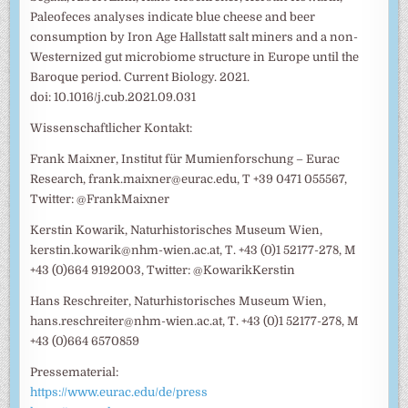
Paleofeces analyses indicate blue cheese and beer
consumption by Iron Age Hallstatt salt miners and a non-
Westernized gut microbiome structure in Europe until the
Baroque period. Current Biology. 2021.
doi: 10.1016/j.cub.2021.09.031
Wissenschaftlicher Kontakt:
Frank Maixner, Institut für Mumienforschung – Eurac
Research, frank.maixner@eurac.edu, T +39 0471 055567,
Twitter: @FrankMaixner
Kerstin Kowarik, Naturhistorisches Museum Wien,
kerstin.kowarik@nhm-wien.ac.at, T. +43 (0)1 52177-278, M
+43 (0)664 9192003, Twitter: @KowarikKerstin
Hans Reschreiter, Naturhistorisches Museum Wien,
hans.reschreiter@nhm-wien.ac.at, T. +43 (0)1 52177-278, M
+43 (0)664 6570859
Pressematerial:
https://www.eurac.edu/de/press