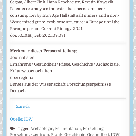
Segata, Albert Zink, Hans Reschreiter, Kerstin Kowarik,
Paleofeces analyses indicate blue cheese and beer
consumption by Iron Age Hallstatt salt miners and a non-
Westernized gut microbiome structure in Europe until the
Baroque period. Current Biology. 2021.
doi: 10.1016/j.cub.2021.09.031
Merkmale dieser Pressemitteilung:
Journalisten
Ernährung / Gesundheit / Pflege, Geschichte / Archäologie,
Kulturwissenschaften
überregional
Buntes aus der Wissenschaft, Forschungsergebnisse
Deutsch
Zurück
Quelle: IDW
Tagged
Archäologie
,
Fermentation
,
Forschung
,
Forschungszentrum
,
Frank
,
Geschichte
,
Gesundheit
,
IDW
,