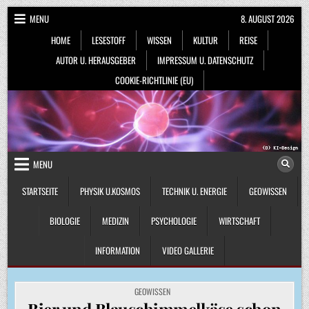
Skip
MENU
8. AUGUST 2026
to
HOME
LESESTOFF
WISSEN
KULTUR
REISE
content
AUTOR U. HERAUSGEBER
IMPRESSUM U. DATENSCHUTZ
COOKIE-RICHTLINIE (EU)
MENU
STARTSEITE
PHYSIK U.KOSMOS
TECHNIK U. ENERGIE
GEOWISSEN
BIOLOGIE
MEDIZIN
PSYCHOLOGIE
WIRTSCHAFT
INFORMATION
VIDEO GALLERIE
POSTED
GEOWISSEN
IN
Bier und Blauschimmelkäse schon