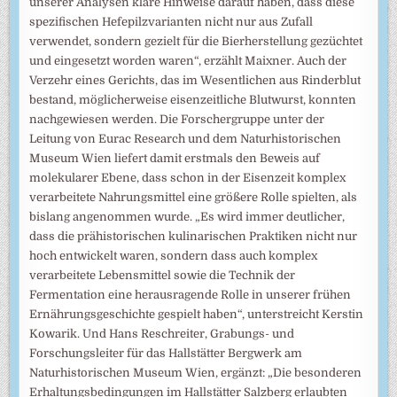
unserer Analysen klare Hinweise darauf haben, dass diese
spezifischen Hefepilzvarianten nicht nur aus Zufall
verwendet, sondern gezielt für die Bierherstellung gezüchtet
und eingesetzt worden waren“, erzählt Maixner. Auch der
Verzehr eines Gerichts, das im Wesentlichen aus Rinderblut
bestand, möglicherweise eisenzeitliche Blutwurst, konnten
nachgewiesen werden. Die Forschergruppe unter der
Leitung von Eurac Research und dem Naturhistorischen
Museum Wien liefert damit erstmals den Beweis auf
molekularer Ebene, dass schon in der Eisenzeit komplex
verarbeitete Nahrungsmittel eine größere Rolle spielten, als
bislang angenommen wurde. „Es wird immer deutlicher,
dass die prähistorischen kulinarischen Praktiken nicht nur
hoch entwickelt waren, sondern dass auch komplex
verarbeitete Lebensmittel sowie die Technik der
Fermentation eine herausragende Rolle in unserer frühen
Ernährungsgeschichte gespielt haben“, unterstreicht Kerstin
Kowarik. Und Hans Reschreiter, Grabungs- und
Forschungsleiter für das Hallstätter Bergwerk am
Naturhistorischen Museum Wien, ergänzt: „Die besonderen
Erhaltungsbedingungen im Hallstätter Salzberg erlaubten