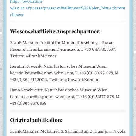
https://www.nhm-
wien.ac.at/presse/pressemitteilungen2021/bier_blauschimm
elkaese
Wissenschaftliche Ansprechpartner:
Frank Maixner, Institut für Mumienforschung – Eurac
Research, frank.maixner@eurac.edu, T +39 0471 055567,
Twitter: @FrankMaixner
Kerstin Kowarik, Naturhistorisches Museum Wien,
kerstin.kowarik@nhm-wien.ac.at, T. +43 (0)1 52177-278, M
+43 (0)664 9192003, Twitter: @KowarikKerstin
Hans Reschreiter, Naturhistorisches Museum Wien,
hans.reschreiter@nhm-wien.ac.at, T. +43 (0)1 52177-278, M
+43 (0)664 6570859
Originalpublikation:
Frank Maixner, Mohamed S. Sarhan, Kun D. Huang, …, Nicola