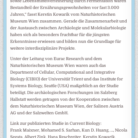
sowie Lebensmittelverfeinerung durch Fermentation waren
Bestandteil der Ernährungsgewohnheiten vor fast 3.000
Jahren,“ fasst Kerstin Kowarik vom Naturhistorischen
Museum Wien zusammen. Gerade die Zusammenarbeit und
der Austausch zwischen Archäologie und Molekularbiologie
haben sich als besonders fruchtbar für die jüngsten
Erkenntnisse erwiesen und bilden nun die Grundlage für
weitere interdisziplinäre Projekte.
Unter der Leitung von Eurac Research und dem
Naturhistorischen Museum Wien waren auch das
Department of Cellular, Computational and Integrative
Biology (CIBIO) der Universität Trient und das Institute for
Systems Biology, Seattle (USA) maßgeblich an der Studie
beteiligt. Die archäologischen Forschungen im Salzberg
Hallstatt werden getragen von der Kooperation zwischen
dem Naturhistorischen Museum Wien, der Salinen Austria
AG und der Salzwelten GmbH.
Link zur publizierten Studie in Current Biology:
Frank Maixner, Mohamed S. Sarhan, Kun D. Huang, …, Nicola
Segata, Albert Zink, Hans Reschreiter, Kerstin Kowarik,