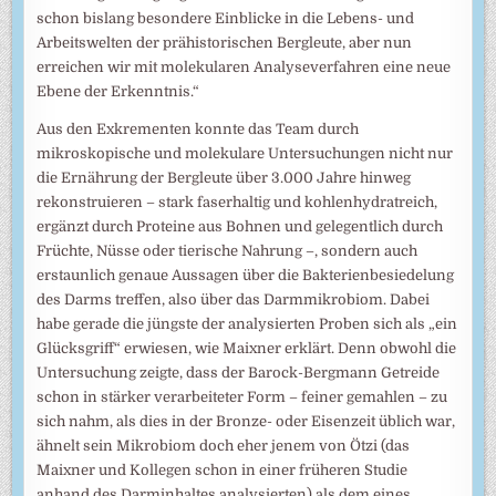
schon bislang besondere Einblicke in die Lebens- und
Arbeitswelten der prähistorischen Bergleute, aber nun
erreichen wir mit molekularen Analyseverfahren eine neue
Ebene der Erkenntnis.“
Aus den Exkrementen konnte das Team durch
mikroskopische und molekulare Untersuchungen nicht nur
die Ernährung der Bergleute über 3.000 Jahre hinweg
rekonstruieren – stark faserhaltig und kohlenhydratreich,
ergänzt durch Proteine aus Bohnen und gelegentlich durch
Früchte, Nüsse oder tierische Nahrung –, sondern auch
erstaunlich genaue Aussagen über die Bakterienbesiedelung
des Darms treffen, also über das Darmmikrobiom. Dabei
habe gerade die jüngste der analysierten Proben sich als „ein
Glücksgriff“ erwiesen, wie Maixner erklärt. Denn obwohl die
Untersuchung zeigte, dass der Barock-Bergmann Getreide
schon in stärker verarbeiteter Form – feiner gemahlen – zu
sich nahm, als dies in der Bronze- oder Eisenzeit üblich war,
ähnelt sein Mikrobiom doch eher jenem von Ötzi (das
Maixner und Kollegen schon in einer früheren Studie
anhand des Darminhaltes analysierten) als dem eines