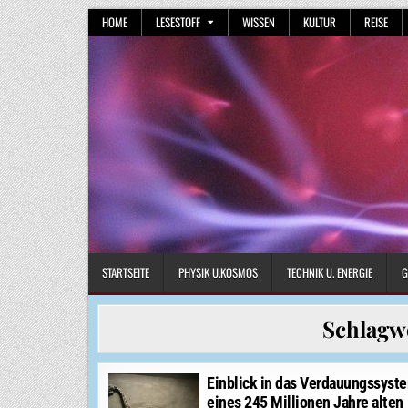
Skip
HOME
LESESTOFF
WISSEN
KULTUR
REISE
to
content
STARTSEITE
PHYSIK U.KOSMOS
TECHNIK U. ENERGIE
G
Schlagw
Einblick in das Verdauungssyst
eines 245 Millionen Jahre alten