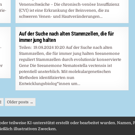
en
Venenschwäche – Die chronisch-venöse Insuffizienz
rie-
(CVI) ist eine Erkrankung der Beinvenen, die zu
schweren Venen- und Hautveränderungen…
Auf der Suche nach alten Stammzellen, die für
immer jung halten
-
Teilen: 19.08.2024 10:20 Auf der Suche nach alten
Stammzellen, die für immer jung halten Seeanemone
reguliert Stammzellen durch evolutionär konservierte
er
Gene Die Seeanemone Nematostella vectensis ist
potentiell unsterblich. Mit molekulargenetischen
Methoden identifizierten nun
Entwicklungsbiolog*innen um…
2
Older posts →
 oder teilweise KI-unterstützt erstellt oder bearbeitet wurden. Namen
eßlich illustrativen Zwecken.