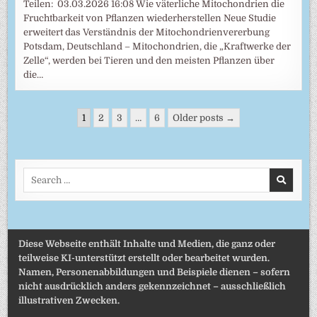
Teilen: 03.03.2026 16:08 Wie väterliche Mitochondrien die
Fruchtbarkeit von Pflanzen wiederherstellen Neue Studie
erweitert das Verständnis der Mitochondrienvererbung
Potsdam, Deutschland – Mitochondrien, die „Kraftwerke der
Zelle“, werden bei Tieren und den meisten Pflanzen über
die…
Seitennummerierung
1
2
3
…
6
Older posts →
der
Beiträge
Search
for:
Diese Webseite enthält Inhalte und Medien, die ganz oder
teilweise KI-unterstützt erstellt oder bearbeitet wurden.
Namen, Personenabbildungen und Beispiele dienen – sofern
nicht ausdrücklich anders gekennzeichnet – ausschließlich
illustrativen Zwecken.