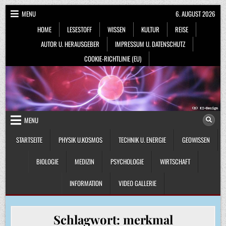
Skip
MENU
6. AUGUST 2026
to
HOME
LESESTOFF
WISSEN
KULTUR
REISE
content
AUTOR U. HERAUSGEBER
IMPRESSUM U. DATENSCHUTZ
COOKIE-RICHTLINIE (EU)
MENU
STARTSEITE
PHYSIK U.KOSMOS
TECHNIK U. ENERGIE
GEOWISSEN
BIOLOGIE
MEDIZIN
PSYCHOLOGIE
WIRTSCHAFT
INFORMATION
VIDEO GALLERIE
Schlagwort:
merkmal