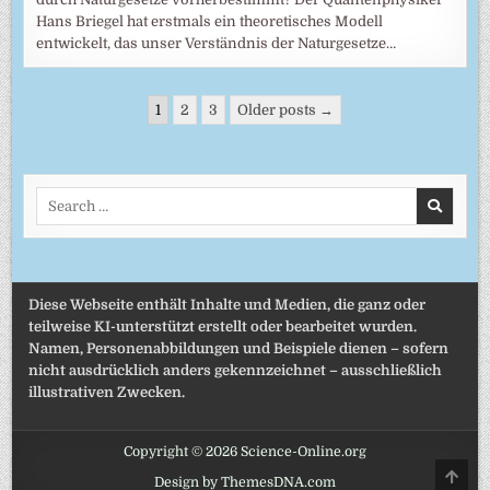
Hans Briegel hat erstmals ein theoretisches Modell
entwickelt, das unser Verständnis der Naturgesetze…
Seitennummerierung
1
2
3
Older posts →
der
Beiträge
Search
for:
Diese Webseite enthält Inhalte und Medien, die ganz oder
teilweise KI-unterstützt erstellt oder bearbeitet wurden.
Namen, Personenabbildungen und Beispiele dienen – sofern
nicht ausdrücklich anders gekennzeichnet – ausschließlich
illustrativen Zwecken.
Copyright © 2026 Science-Online.org
SCRO
Design by ThemesDNA.com
TO