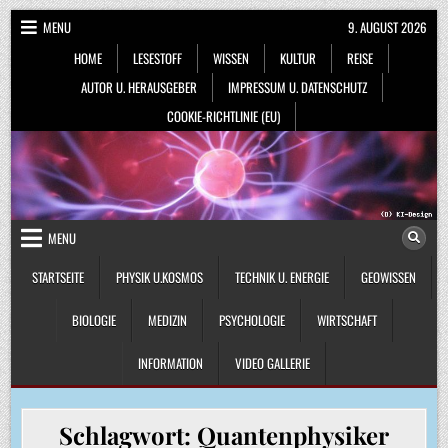
Skip
MENU
9. AUGUST 2026
to
HOME
LESESTOFF
WISSEN
KULTUR
REISE
content
AUTOR U. HERAUSGEBER
IMPRESSUM U. DATENSCHUTZ
COOKIE-RICHTLINIE (EU)
MENU
STARTSEITE
PHYSIK U.KOSMOS
TECHNIK U. ENERGIE
GEOWISSEN
BIOLOGIE
MEDIZIN
PSYCHOLOGIE
WIRTSCHAFT
INFORMATION
VIDEO GALLERIE
Schlagwort:
Quantenphysiker