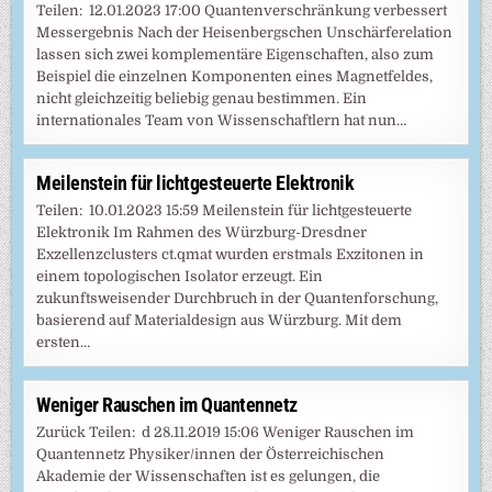
Teilen: 12.01.2023 17:00 Quan­ten­ver­schrän­kung ver­bes­sert
Mes­ser­geb­nis Nach der Heisenbergschen Unschärferelation
lassen sich zwei komplementäre Eigenschaften, also zum
Beispiel die einzelnen Komponenten eines Magnetfeldes,
nicht gleichzeitig beliebig genau bestimmen. Ein
internationales Team von Wissenschaftlern hat nun…
Meilenstein für lichtgesteuerte Elektronik
Teilen: 10.01.2023 15:59 Meilenstein für lichtgesteuerte
Elektronik Im Rahmen des Würzburg-Dresdner
Exzellenzclusters ct.qmat wurden erstmals Exzitonen in
einem topologischen Isolator erzeugt. Ein
zukunftsweisender Durchbruch in der Quantenforschung,
basierend auf Materialdesign aus Würzburg. Mit dem
ersten…
Weniger Rauschen im Quantennetz
Zurück Teilen: d 28.11.2019 15:06 Weniger Rauschen im
Quantennetz Physiker/innen der Österreichischen
Akademie der Wissenschaften ist es gelungen, die