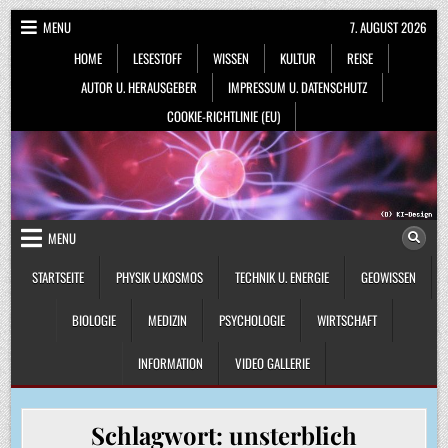
Skip
MENU
7. AUGUST 2026
to
HOME
LESESTOFF
WISSEN
KULTUR
REISE
content
AUTOR U. HERAUSGEBER
IMPRESSUM U. DATENSCHUTZ
COOKIE-RICHTLINIE (EU)
MENU
STARTSEITE
PHYSIK U.KOSMOS
TECHNIK U. ENERGIE
GEOWISSEN
BIOLOGIE
MEDIZIN
PSYCHOLOGIE
WIRTSCHAFT
INFORMATION
VIDEO GALLERIE
Schlagwort:
unsterblich