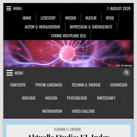
Skip
MENU
7. AUGUST 2026
to
HOME
LESESTOFF
WISSEN
KULTUR
REISE
content
AUTOR U. HERAUSGEBER
IMPRESSUM U. DATENSCHUTZ
COOKIE-RICHTLINIE (EU)
MENU
STARTSEITE
PHYSIK U.KOSMOS
TECHNIK U. ENERGIE
GEOWISSEN
BIOLOGIE
MEDIZIN
PSYCHOLOGIE
WIRTSCHAFT
INFORMATION
VIDEO GALLERIE
POSTED
TECHNIK U. ENERGIE
IN
Aktuelle Studie: KI-Index