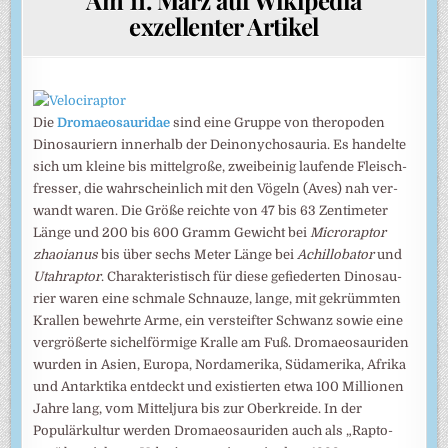
exzellenter Artikel
Die
Dromaeosauridae
sind eine Gruppe von theropo­den
Dinosau­riern inner­halb der Deinonycho­sauria. Es han­delte
sich um kleine bis mittel­große, zwei­beinig laufende Fleisch­
fresser, die wahr­schein­lich mit den Vögeln (Aves) nah ver­
wandt waren. Die Größe reichte von 47 bis 63 Zenti­meter
Länge und 200 bis 600 Gramm Gewicht bei
Microraptor
zhaoianus
bis über sechs Meter Länge bei
Achillobator
und
Utahraptor
. Charak­teris­tisch für diese gefieder­ten Dinosau­
rier waren eine schmale Schnauze, lange, mit gekrümm­ten
Krallen bewehrte Arme, ein versteif­ter Schwanz sowie eine
ver­größerte sichel­förmige Kralle am Fuß. Dromaeo­sauriden
wurden in Asien, Europa, Nord­amerika, Süd­amerika, Afrika
und Antark­tika ent­deckt und existier­ten etwa 100 Millio­nen
Jahre lang, vom Mittel­jura bis zur Ober­kreide. In der
Populär­kultur werden Dromaeo­sauriden auch als „Rapto­