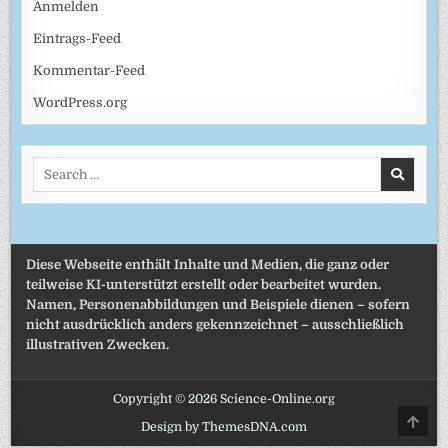
Anmelden
Eintrags-Feed
Kommentar-Feed
WordPress.org
Search
for:
Diese Webseite enthält Inhalte und Medien, die ganz oder
teilweise KI-unterstützt erstellt oder bearbeitet wurden.
Namen, Personenabbildungen und Beispiele dienen – sofern
nicht ausdrücklich anders gekennzeichnet – ausschließlich
illustrativen Zwecken.
Copyright © 2026 Science-Online.org
SCRO
Design by ThemesDNA.com
TO
TOP