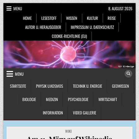
Skip
MENU
8. AUGUST 2026
to
HOME
LESESTOFF
WISSEN
KULTUR
REISE
content
AUTOR U. HERAUSGEBER
IMPRESSUM U. DATENSCHUTZ
COOKIE-RICHTLINIE (EU)
MENU
STARTSEITE
PHYSIK U.KOSMOS
TECHNIK U. ENERGIE
GEOWISSEN
BIOLOGIE
MEDIZIN
PSYCHOLOGIE
WIRTSCHAFT
INFORMATION
VIDEO GALLERIE
POSTED
WIKI
IN
Am 11. März auf Wikipedia