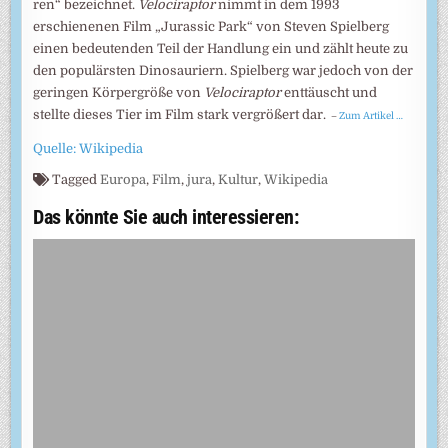
ren“ bezeichnet.
Velociraptor
nimmt in dem 1993
erschienenen Film „Jurassic Park“ von Steven Spielberg
einen bedeutenden Teil der Handlung ein und zählt heute zu
den populärsten Dinosauriern. Spielberg war jedoch von der
geringen Körpergröße von
Velociraptor
enttäuscht und
stellte dieses Tier im Film stark vergrößert dar.
–
Zum Artikel …
Quelle: Wikipedia
Tagged
Europa
,
Film
,
jura
,
Kultur
,
Wikipedia
Das könnte Sie auch interessieren: