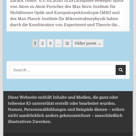
Zurück Teilen: d 17.02.2020 15:28 Lichtpulse bewegen Spins
von Atom zu Atom Forscher des Max-Born-Instituts für
Nichtlineare Optik und Kurzpulsspektroskopie (MBI) und
des Max-Planck-Instituts für Mikrostrukturphysik haben
durch die Kombination von Experiment und Theorie die…
Seitennummerierung
1
2
3
…
12
Older posts →
der
Beiträge
Search
for:
Diese Webseite enthält Inhalte und Medien, die ganz oder
teilweise KI-unterstützt erstellt oder bearbeitet wurden.
Namen, Personenabbildungen und Beispiele dienen – sofern
nicht ausdrücklich anders gekennzeichnet – ausschließlich
illustrativen Zwecken.