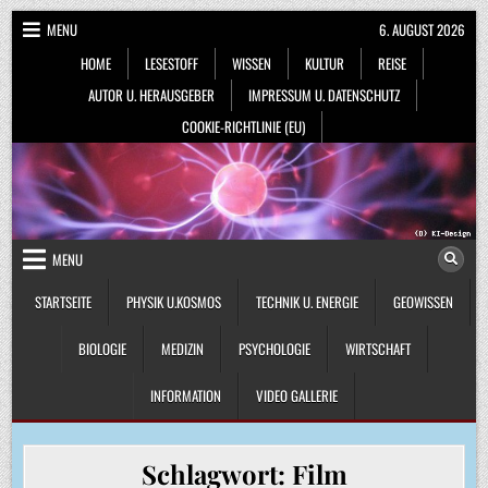
Skip
MENU
6. AUGUST 2026
to
HOME
LESESTOFF
WISSEN
KULTUR
REISE
content
AUTOR U. HERAUSGEBER
IMPRESSUM U. DATENSCHUTZ
COOKIE-RICHTLINIE (EU)
MENU
STARTSEITE
PHYSIK U.KOSMOS
TECHNIK U. ENERGIE
GEOWISSEN
BIOLOGIE
MEDIZIN
PSYCHOLOGIE
WIRTSCHAFT
INFORMATION
VIDEO GALLERIE
Schlagwort:
Film