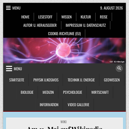
Skip
MENU
9. AUGUST 2026
to
HOME
LESESTOFF
WISSEN
KULTUR
REISE
content
AUTOR U. HERAUSGEBER
IMPRESSUM U. DATENSCHUTZ
COOKIE-RICHTLINIE (EU)
MENU
STARTSEITE
PHYSIK U.KOSMOS
TECHNIK U. ENERGIE
GEOWISSEN
BIOLOGIE
MEDIZIN
PSYCHOLOGIE
WIRTSCHAFT
INFORMATION
VIDEO GALLERIE
POSTED
WIKI
IN
Am 11. Mai auf Wikipedia