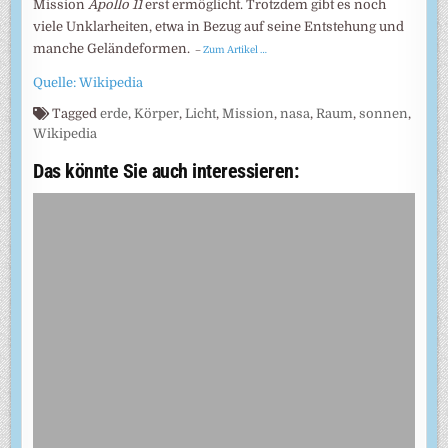
Mission
Apollo 11
erst ermög­licht. Trotz­dem gibt es noch
viele Unklar­heiten, etwa in Bezug auf seine Entste­hung und
manche Geländeformen.
–
Zum Artikel …
Quelle: Wikipedia
Tagged
erde
,
Körper
,
Licht
,
Mission
,
nasa
,
Raum
,
sonnen
,
Wikipedia
Das könnte Sie auch interessieren: