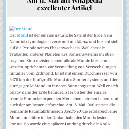
exzellenter Artikel
Der
Mond
ist der einzige natür­liche Satellit der Erde. Sein
Name ist etymo­logisch verwan­dt mit
Monat
und bezieht sich
auf die Periode seines Phasen­wechsels. Weil aber die
Traban­ten anderer Plane­ten des Sonnen­systems im über­
trage­nen Sinn meis­tens eben­falls als Monde bezeich­net
werden, spricht man zur Vermei­dung von Verwechs­lungen
mit­unter vom Erd­mond. Er ist mit einem Durch­messer von
3476 km der fünft­größte Mond des Sonnen­systems und der
einzige große Mond im inne­ren Sonnen­system. Weil er sich
relativ nahe der Erde befin­det, ist er bisher der einzige
fremde Himmels­körper, den Menschen betreten haben, und
auch der am besten erforschte. Am 18. Mai 1969 star­tete die
bemannte Raum­fahrt­mission
Apollo 10
, die erfolg­reich eine
Mond­lande­fähre in der Umlauf­bahn des Monds testen
konnte. So wurde eine spätere Lan­dung durch die NASA-