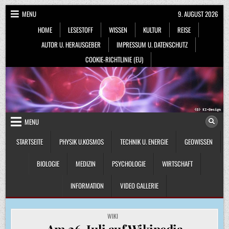
Skip
MENU
9. AUGUST 2026
to
HOME
LESESTOFF
WISSEN
KULTUR
REISE
content
AUTOR U. HERAUSGEBER
IMPRESSUM U. DATENSCHUTZ
COOKIE-RICHTLINIE (EU)
MENU
STARTSEITE
PHYSIK U.KOSMOS
TECHNIK U. ENERGIE
GEOWISSEN
BIOLOGIE
MEDIZIN
PSYCHOLOGIE
WIRTSCHAFT
INFORMATION
VIDEO GALLERIE
POSTED
WIKI
IN
Am 26. Juli auf Wikipedia