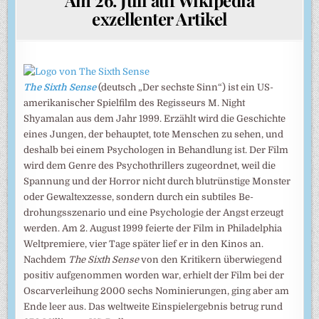
exzellenter Artikel
The Sixth Sense
(deutsch „Der sechste Sinn“) ist ein US-
amerika­nischer Spiel­film des Regisseurs M. Night
Shyamalan aus dem Jahr 1999. Erzählt wird die Ge­schichte
eines Jungen, der behaup­tet, tote Men­schen zu sehen, und
des­halb bei einem Psycho­logen in Behand­lung ist. Der Film
wird dem Genre des Psycho­thrillers zuge­ord­net, weil die
Span­nung und der Horror nicht durch blutrüns­tige Monster
oder Gewalt­exzesse, son­dern durch ein subti­les Be­
drohungs­szena­rio und eine Psycho­logie der Angst erzeugt
werden. Am 2. August 1999 feierte der Film in Phila­delphia
Weltprem­iere, vier Tage später lief er in den Kinos an.
Nachdem
The Sixth Sense
von den Kriti­kern über­wiegend
positiv aufge­nom­men worden war, erhielt der Film bei der
Oscar­verlei­hung 2000 sechs Nomi­nierun­gen, ging aber am
Ende leer aus. Das welt­weite Einspiel­ergeb­nis betrug rund