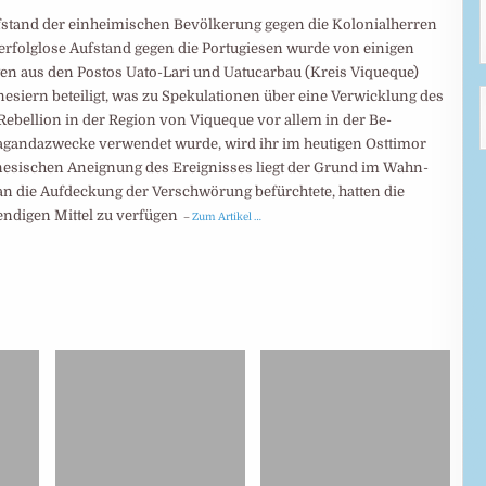
f­stand der einheimi­schen Bevölke­rung gegen die Kolonial­herren
erfolg­lose Auf­stand gegen die Portu­giesen wurde von eini­gen
­gen aus den Postos Uato-Lari und Uatucarbau (Kreis Viqueque)
siern betei­ligt, was zu Speku­latio­nen über eine Verwick­lung des
 Rebel­lion in der Region von Viqueque vor allem in der Be­
a­ganda­zwecke verwen­det wurde, wird ihr im heuti­gen Ost­timor
e­sischen Aneig­nung des Ereig­nisses liegt der Grund im Wahn­
an die Auf­deckung der Verschwö­rung befürch­tete, hatten die
en­digen Mittel zu verfügen
–
Zum Artikel …