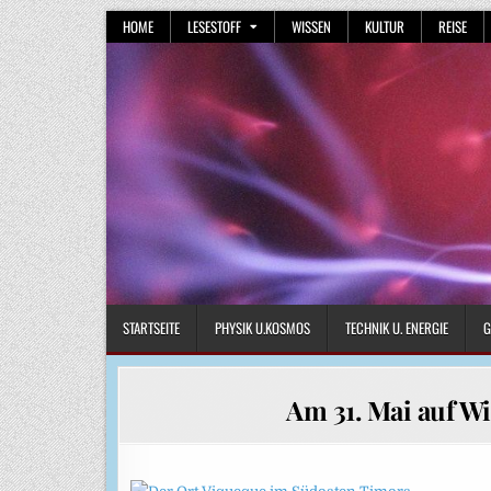
Skip
HOME
LESESTOFF
WISSEN
KULTUR
REISE
to
content
STARTSEITE
PHYSIK U.KOSMOS
TECHNIK U. ENERGIE
G
Am 31. Mai auf Wi