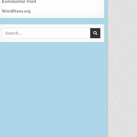
Kommentar-Feed
WordPress.org
Search
for: