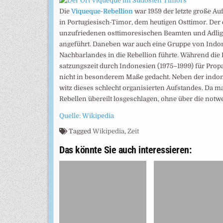
Die
Viqueque-Rebellion
war 1959 der letzte große Au
in Portu­giesisch-Timor, dem heuti­gen Ost­timor. Der 
unzu­friede­nen ost­timoresi­schen Beamten und Adli
ange­führt. Dane­ben war auch eine Gruppe von Indone­
Nachbar­landes in die Rebel­lion führte. Wäh­rend die
satzungs­zeit durch Indone­sien (1975–1999) für Prop
nicht in beson­derem Maße ge­dacht. Neben der indon
witz dieses schlecht organi­sierten Aufstan­des. Da m
Rebellen über­eilt losge­schlagen, ohne über die notw
Quelle: Wikipedia
Tagged
Wikipedia
,
Zeit
Das könnte Sie auch interessieren: