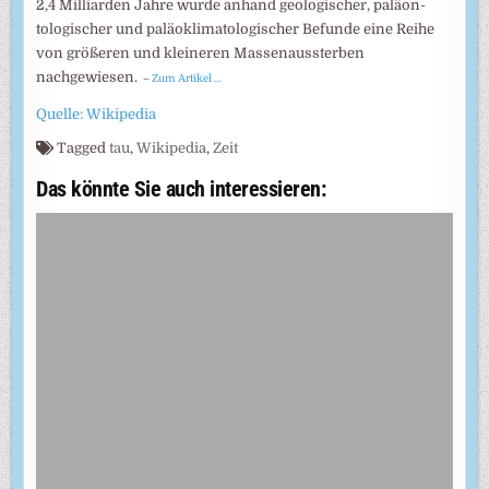
2,4 Milliar­den Jahre wurde an­hand geologi­scher, paläon­
tologi­scher und paläo­klimato­logi­scher Befunde eine Reihe
von größe­ren und kleine­ren Massen­ausster­ben
nachgewiesen.
–
Zum Artikel …
Quelle: Wikipedia
Tagged
tau
,
Wikipedia
,
Zeit
Das könnte Sie auch interessieren: