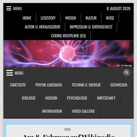
Skip
MENU
8. AUGUST 2026
to
HOME
LESESTOFF
WISSEN
KULTUR
REISE
content
AUTOR U. HERAUSGEBER
IMPRESSUM U. DATENSCHUTZ
COOKIE-RICHTLINIE (EU)
MENU
STARTSEITE
PHYSIK U.KOSMOS
TECHNIK U. ENERGIE
GEOWISSEN
BIOLOGIE
MEDIZIN
PSYCHOLOGIE
WIRTSCHAFT
INFORMATION
VIDEO GALLERIE
POSTED
WIKI
IN
Am 8. Februar auf Wikipedia