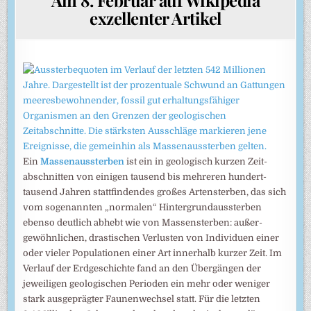
exzellenter Artikel
Ein
Massenaussterben
ist ein in geolo­gisch kur­zen Zeit­
abschnit­ten von einigen tau­send bis mehre­ren hundert­
tausend Jahren statt­finden­des großes Arten­sterben, das sich
vom soge­nann­ten „norma­len“ Hinter­grund­ausster­ben
eben­so deut­lich ab­hebt wie von Massen­sterben: außer­
gewöhn­lichen, drasti­schen Verlus­ten von Indivi­duen einer
oder vieler Popu­latio­nen einer Art inner­halb kurzer Zeit. Im
Ver­lauf der Erdge­schichte fand an den Über­gängen der
jewei­ligen geologi­schen Perio­den ein mehr oder weni­ger
stark ausge­prägter Faunen­wechsel statt. Für die letzten