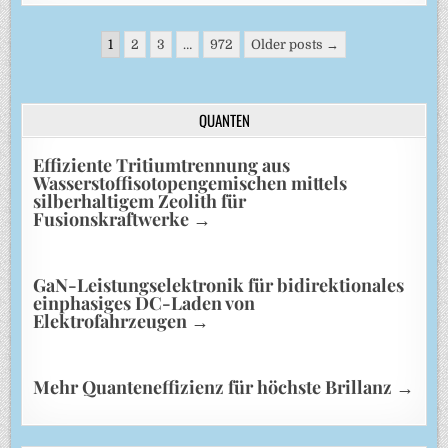
Seitennummerierung
1
2
3
…
972
Older posts →
der
Beiträge
QUANTEN
Effiziente Tritiumtrennung aus
Wasserstoffisotopengemischen mittels
silberhaltigem Zeolith für
Fusionskraftwerke
→
GaN-Leistungselektronik für bidirektionales
einphasiges DC-Laden von
Elektrofahrzeugen
→
Mehr Quanteneffizienz für höchste Brillanz
→