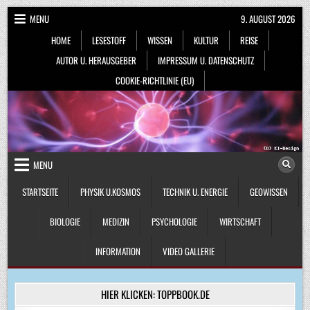
Skip
MENU
9. AUGUST 2026
to
HOME
LESESTOFF
WISSEN
KULTUR
REISE
content
AUTOR U. HERAUSGEBER
IMPRESSUM U. DATENSCHUTZ
COOKIE-RICHTLINIE (EU)
MENU
STARTSEITE
PHYSIK U.KOSMOS
TECHNIK U. ENERGIE
GEOWISSEN
BIOLOGIE
MEDIZIN
PSYCHOLOGIE
WIRTSCHAFT
INFORMATION
VIDEO GALLERIE
HIER KLICKEN: TOPPBOOK.DE