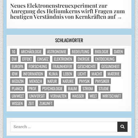
Neues Elektronenstreuexperiment zur
Anregung des Heliumkerns wirft Fragen zum
heutigen Verständnis von Kernkräften auf
→
SCHLAGWÖRTER
10
ARCHÄOLOGIE
ASTRONOMIE
BEDEUTUNG
BIOLOGIE
DATEN
DW
EFFEKT
EINSATZ
ELEKTRONEN
ENERGIE
ENTDECKUNG
EUROPA
FORSCHUNG
FRAUNHOFER
GESCHICHTE
GESUNDHEIT
IDW
INFORMATION
KLIMA
LEBEN
LICHT
MACHT
MATERIE
MEDIZIN
MENSCH
NATUR
NATURE
PHYSIK
PHYSIKER
PLANCK
PROF.
PSYCHOLOGIE
RAUM
STROM
STUDIE
UMWELT
UNIVERSIT
VERHALTEN
WASSER
WELT
WIRTSCHAFT
WISSEN
ZEIT
ZUKUNFT
Search
for: