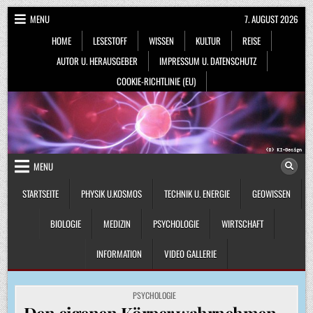
Skip
MENU
7. AUGUST 2026
to
HOME
LESESTOFF
WISSEN
KULTUR
REISE
content
AUTOR U. HERAUSGEBER
IMPRESSUM U. DATENSCHUTZ
COOKIE-RICHTLINIE (EU)
MENU
STARTSEITE
PHYSIK U.KOSMOS
TECHNIK U. ENERGIE
GEOWISSEN
BIOLOGIE
MEDIZIN
PSYCHOLOGIE
WIRTSCHAFT
INFORMATION
VIDEO GALLERIE
POSTED
PSYCHOLOGIE
IN
Den eigenen Körper wahrnehmen –