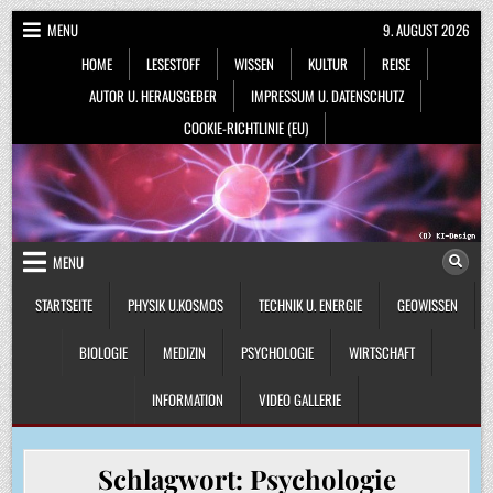
Skip
MENU
9. AUGUST 2026
to
HOME
LESESTOFF
WISSEN
KULTUR
REISE
content
AUTOR U. HERAUSGEBER
IMPRESSUM U. DATENSCHUTZ
COOKIE-RICHTLINIE (EU)
MENU
STARTSEITE
PHYSIK U.KOSMOS
TECHNIK U. ENERGIE
GEOWISSEN
BIOLOGIE
MEDIZIN
PSYCHOLOGIE
WIRTSCHAFT
INFORMATION
VIDEO GALLERIE
Schlagwort:
Psychologie