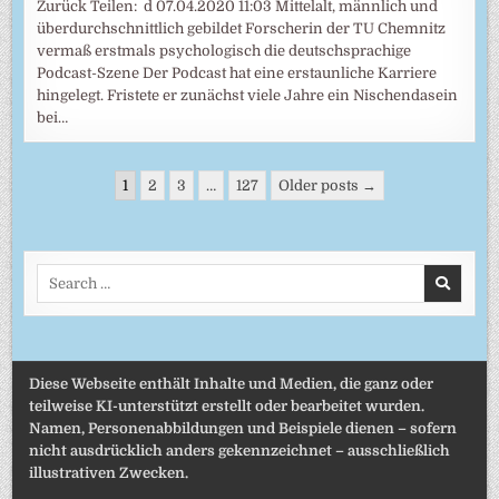
Zurück Teilen: d 07.04.2020 11:03 Mittelalt, männlich und
überdurchschnittlich gebildet Forscherin der TU Chemnitz
vermaß erstmals psychologisch die deutschsprachige
Podcast-Szene Der Podcast hat eine erstaunliche Karriere
hingelegt. Fristete er zunächst viele Jahre ein Nischendasein
bei…
Seitennummerierung
1
2
3
…
127
Older posts →
der
Beiträge
Search
for:
Diese Webseite enthält Inhalte und Medien, die ganz oder
teilweise KI-unterstützt erstellt oder bearbeitet wurden.
Namen, Personenabbildungen und Beispiele dienen – sofern
nicht ausdrücklich anders gekennzeichnet – ausschließlich
illustrativen Zwecken.