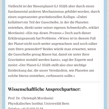
Vielleicht ist der Riesenplanet GJ 3512b aber durch einen
fundamental anderen Mechanismus gebildet worden, durch
einen sogenannten gravitationellen Kollaps. «Dabei
kollabiert ein Teil der Gasscheibe, in der die Planeten
entstehen, direkt unter seiner eigenen Schwerkraft», erklärt
Mordasini: «Ein top-down-Prozess.» Doch auch dieser
Erklärungsansatz hat Probleme. «Wieso ist in diesem Fall
der Planet nicht noch weiter angewachsen und noch näher
zum Stern gewandert? Beides würde man erwarten, wenn
die Gasscheibe genug Masse hat, damit sie unter ihrer
Gravitation instabil werden kann», sagt der Experte und
meint: «Der Planet GJ 3512b stellt also eine wichtige
Entdeckung dar, die unser Verständnis, wie Planeten um
solche Sterne entstehen, verbessern sollte.»
Wissenschaftliche Ansprechpartner:
Prof. Dr. Christoph Mordasini
Physikalisches Institut, Universität Bern
Telefon: +41 31 631 51 58