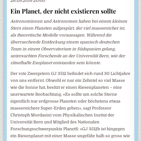
26.09.2019 20:00
Ein Planet, der nicht existieren sollte
Astronominnen und Astronomen haben bei einem kleinen
Stern einen Planeten aufgespürt, der viel massereicher ist,
als theoretische Modelle voraussagen. Während die
überraschende Entdeckung einem spanisch-deutschen
Team in einem Observatorium in Südspanien gelang,
untersuchten Forschende an der Universität Bern, wie der
rätselhafte Exoplanet entstanden sein könnte.
Der rote Zwergstern GJ 3512 befindet sich rund 30 Lichtjahre
von uns entfernt. Obwohl er nur ein Zehntel so viel Masse
wie die Sonne hat, besitzt er einen Riesenplaneten – eine
unerwartete Beobachtung. «Es sollte um solche Sterne
eigentlich nur erdgrosse Planeten oder höchstens etwas
massereichere Super-Erden geben», sagt Professor
Christoph Mordasini vom Physikalischen Insitut der
Universität Bern und Mitglied des Nationalen
Forschungsschwerpunkts PlanetS: «GJ 3512b ist hingegen
ein Riesenplanet mit einer Masse ungefähr halb so gross wie