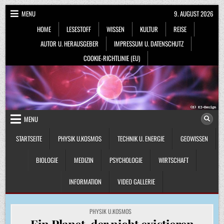
Skip
MENU
9. AUGUST 2026
to
HOME
LESESTOFF
WISSEN
KULTUR
REISE
content
AUTOR U. HERAUSGEBER
IMPRESSUM U. DATENSCHUTZ
COOKIE-RICHTLINIE (EU)
MENU
STARTSEITE
PHYSIK U.KOSMOS
TECHNIK U. ENERGIE
GEOWISSEN
BIOLOGIE
MEDIZIN
PSYCHOLOGIE
WIRTSCHAFT
INFORMATION
VIDEO GALLERIE
POSTED
PHYSIK U.KOSMOS
IN
Ein Planet, der nicht existieren