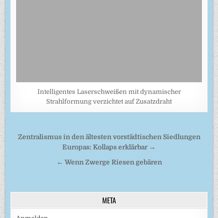
Intelligentes Laserschweißen mit dynamischer
Strahlformung verzichtet auf Zusatzdraht
Beitragsnavigation
Zentralismus in den ältesten vorstädtischen Siedlungen
Europas: Kollaps erklärbar →
← Wenn Zwerge Riesen gebären
META