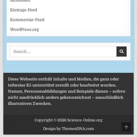
Anmelden
Eintrags-Feed
Kommentar-Feed
WordPress.org
Search
for:
Diese Webseite enthält Inhalte und Medien, die ganz oder
teilweise KI-unterstützt erstellt oder bearbeitet wurden.
Namen, Personenabbildungen und Beispiele dienen – sofern
nicht ausdrücklich anders gekennzeichnet – ausschließlich
illustrativen Zwecken.
Copyright © 2026 Science-Online.org
SCRO
Design by ThemesDNA.com
TO
TOP