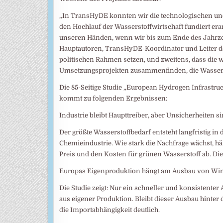
„In TransHyDE konnten wir die technologischen und
den Hochlauf der Wasserstoffwirtschaft fundiert erar
unseren Händen, wenn wir bis zum Ende des Jahrzehn
Hauptautoren, TransHyDE-Koordinator und Leiter des
politischen Rahmen setzen, und zweitens, dass die w
Umsetzungsprojekten zusammenfinden, die Wassers
Die 85-Seitige Studie „European Hydrogen Infrastru
kommt zu folgenden Ergebnissen:
Industrie bleibt Haupttreiber, aber Unsicherheiten s
Der größte Wasserstoffbedarf entsteht langfristig in 
Chemieindustrie. Wie stark die Nachfrage wächst, 
Preis und den Kosten für grünen Wasserstoff ab. Di
Europas Eigenproduktion hängt am Ausbau von Win
Die Studie zeigt: Nur ein schneller und konsistent
aus eigener Produktion. Bleibt dieser Ausbau hinter 
die Importabhängigkeit deutlich.