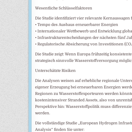
Wesentliche Schlüsselfaktoren
Die Studie identifiziert vier relevante Kernaussagen
• Tempo des Ausbaus erneuerbarer Energien
• Internationaler Wettbewerb und Entwicklung glob
• Infrastrukturentscheidungen der nächsten fünf Jah
• Regulatorische Absicherung von Investitionen (CO₂
Die Studie zeigt: Wenn Europa frühzeitig konsistente 
strategisch sinnvolle Wasserstoffversorgung möglic
Unterschätzte Risiken
Die Analysen weisen auf erhebliche regionale Unters
eigener Erzeugung bei erneuerbaren Energien werde
Regionen zu Wasserstoffexporteuren werden könnten
kostenintensiver Stranded Assets, also von unrentab
Perspektive hin: Wasserstoffpolitik muss differenz
werden.
Die vollständige Studie „European Hydrogen Infras
Analysis“ finden Sie unter: