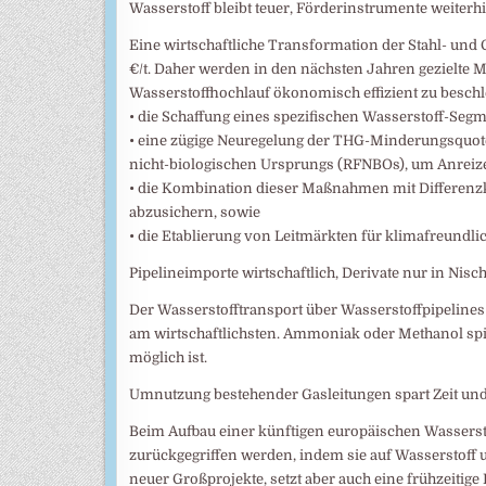
Wasserstoff bleibt teuer, Förderinstrumente weiter
Eine wirtschaftliche Transformation der Stahl- und 
€/t. Daher werden in den nächsten Jahren gezielt
Wasserstoffhochlauf ökonomisch effizient zu besch
• die Schaffung eines spezifischen Wasserstoff-Seg
• eine zügige Neuregelung der THG-Minderungsquote
nicht-biologischen Ursprungs (RFNBOs), um Anreize 
• die Kombination dieser Maßnahmen mit Differenzko
abzusichern, sowie
• die Etablierung von Leitmärkten für klimafreundli
Pipelineimporte wirtschaftlich, Derivate nur in Nisc
Der Wasserstofftransport über Wasserstoffpipelines 
am wirtschaftlichsten. Ammoniak oder Methanol spie
möglich ist.
Umnutzung bestehender Gasleitungen spart Zeit un
Beim Aufbau einer künftigen europäischen Wasserst
zurückgegriffen werden, indem sie auf Wasserstoff 
neuer Großprojekte, setzt aber auch eine frühzeitige