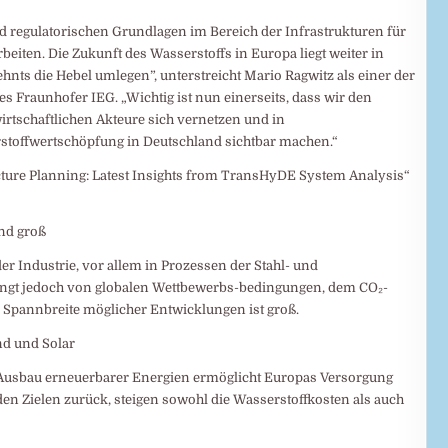
 regulatorischen Grundlagen im Bereich der Infrastrukturen für
beiten. Die Zukunft des Wasserstoffs in Europa liegt weiter in
ts die Hebel umlegen”, unterstreicht Mario Ragwitz als einer der
 Fraunhofer IEG. „Wichtig ist nun einerseits, dass wir den
irtschaftlichen Akteure sich vernetzen und in
toffwertschöpfung in Deutschland sichtbar machen.“
cture Planning: Latest Insights from TransHyDE System Analysis“
ind groß
der Industrie, vor allem in Prozessen der Stahl- und
hängt jedoch von globalen Wettbewerbs-bedingungen, dem CO₂-
e Spannbreite möglicher Entwicklungen ist groß.
d und Solar
er Ausbau erneuerbarer Energien ermöglicht Europas Versorgung
den Zielen zurück, steigen sowohl die Wasserstoffkosten als auch