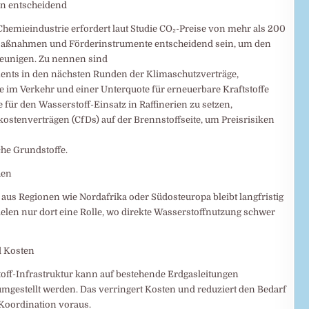
hin entscheidend
Chemieindustrie erfordert laut Studie CO₂-Preise von mehr als 200
e Maßnahmen und Förderinstrumente entscheidend sein, um den
leunigen. Zu nennen sind
ments in den nächsten Runden der Klimaschutzverträge,
 im Verkehr und einer Unterquote für erneuerbare Kraftstoffe
für den Wasserstoff-Einsatz in Raffinerien zu setzen,
stenverträgen (CfDs) auf der Brennstoffseite, um Preisrisiken
che Grundstoffe.
hen
aus Regionen wie Nordafrika oder Südosteuropa bleibt langfristig
len nur dort eine Rolle, wo direkte Wasserstoffnutzung schwer
d Kosten
off-Infrastruktur kann auf bestehende Erdgasleitungen
umgestellt werden. Das verringert Kosten und reduziert den Bedarf
 Koordination voraus.