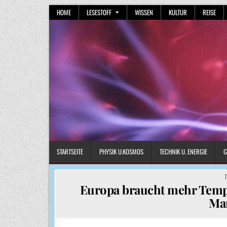
Skip
HOME
LESESTOFF
WISSEN
KULTUR
REISE
to
content
STARTSEITE
PHYSIK U.KOSMOS
TECHNIK U. ENERGIE
G
P
I
Europa braucht mehr Tempo
Ma