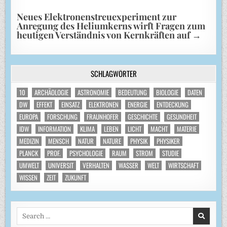
Neues Elektronenstreuexperiment zur
Anregung des Heliumkerns wirft Fragen zum
heutigen Verständnis von Kernkräften auf
→
SCHLAGWÖRTER
10
ARCHÄOLOGIE
ASTRONOMIE
BEDEUTUNG
BIOLOGIE
DATEN
DW
EFFEKT
EINSATZ
ELEKTRONEN
ENERGIE
ENTDECKUNG
EUROPA
FORSCHUNG
FRAUNHOFER
GESCHICHTE
GESUNDHEIT
IDW
INFORMATION
KLIMA
LEBEN
LICHT
MACHT
MATERIE
MEDIZIN
MENSCH
NATUR
NATURE
PHYSIK
PHYSIKER
PLANCK
PROF.
PSYCHOLOGIE
RAUM
STROM
STUDIE
UMWELT
UNIVERSIT
VERHALTEN
WASSER
WELT
WIRTSCHAFT
WISSEN
ZEIT
ZUKUNFT
Search
for: