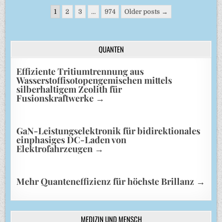
Seitennummerierung
1
2
3
…
974
Older posts →
der
Beiträge
QUANTEN
Effiziente Tritiumtrennung aus
Wasserstoffisotopengemischen mittels
silberhaltigem Zeolith für
Fusionskraftwerke
→
GaN-Leistungselektronik für bidirektionales
einphasiges DC-Laden von
Elektrofahrzeugen
→
Mehr Quanteneffizienz für höchste Brillanz
→
MEDIZIN UND MENSCH