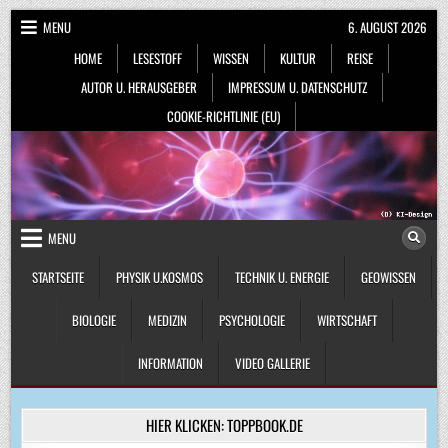
Skip
MENU
6. AUGUST 2026
to
HOME
LESESTOFF
WISSEN
KULTUR
REISE
content
AUTOR U. HERAUSGEBER
IMPRESSUM U. DATENSCHUTZ
COOKIE-RICHTLINIE (EU)
MENU
STARTSEITE
PHYSIK U.KOSMOS
TECHNIK U. ENERGIE
GEOWISSEN
BIOLOGIE
MEDIZIN
PSYCHOLOGIE
WIRTSCHAFT
INFORMATION
VIDEO GALLERIE
HIER KLICKEN: TOPPBOOK.DE