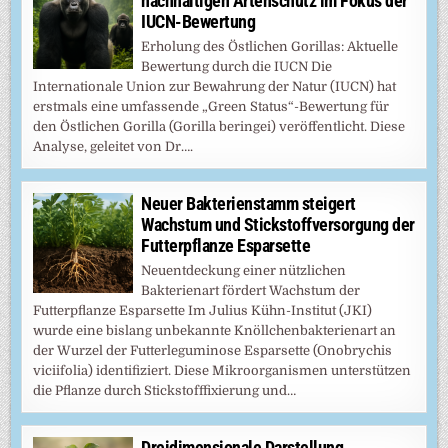
nachhaltigen Artenschutz im Fokus der
IUCN-Bewertung
Erholung des Östlichen Gorillas: Aktuelle
Bewertung durch die IUCN Die
Internationale Union zur Bewahrung der Natur (IUCN) hat
erstmals eine umfassende „Green Status“-Bewertung für
den Östlichen Gorilla (Gorilla beringei) veröffentlicht. Diese
Analyse, geleitet von Dr….
Neuer Bakterienstamm steigert
Wachstum und Stickstoffversorgung der
Futterpflanze Esparsette
Neuentdeckung einer nützlichen
Bakterienart fördert Wachstum der
Futterpflanze Esparsette Im Julius Kühn-Institut (JKI)
wurde eine bislang unbekannte Knöllchenbakterienart an
der Wurzel der Futterleguminose Esparsette (Onobrychis
viciifolia) identifiziert. Diese Mikroorganismen unterstützen
die Pflanze durch Stickstofffixierung und…
Dreidimensionale Darstellung