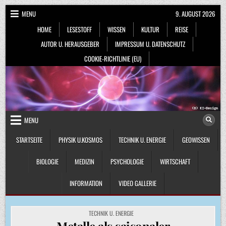
Skip
MENU
9. AUGUST 2026
to
HOME
LESESTOFF
WISSEN
KULTUR
REISE
content
AUTOR U. HERAUSGEBER
IMPRESSUM U. DATENSCHUTZ
COOKIE-RICHTLINIE (EU)
MENU
STARTSEITE
PHYSIK U.KOSMOS
TECHNIK U. ENERGIE
GEOWISSEN
BIOLOGIE
MEDIZIN
PSYCHOLOGIE
WIRTSCHAFT
INFORMATION
VIDEO GALLERIE
POSTED
TECHNIK U. ENERGIE
IN
Metalle als saisonaler