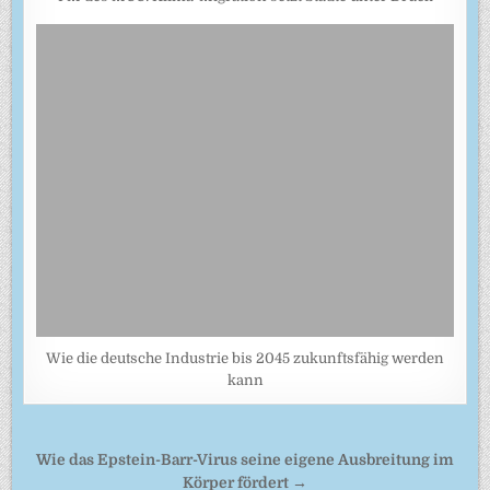
Wie die deutsche Industrie bis 2045 zukunftsfähig werden
kann
Beitragsnavigation
Wie das Epstein-Barr-Virus seine eigene Ausbreitung im
Körper fördert →