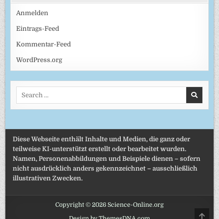
Anmelden
Eintrags-Feed
Kommentar-Feed
WordPress.org
Search
for:
Diese Webseite enthält Inhalte und Medien, die ganz oder
teilweise KI-unterstützt erstellt oder bearbeitet wurden.
Namen, Personenabbildungen und Beispiele dienen – sofern
nicht ausdrücklich anders gekennzeichnet – ausschließlich
illustrativen Zwecken.
Copyright © 2026 Science-Online.org
SCRO
Design by ThemesDNA.com