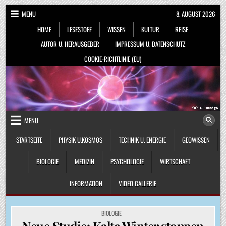
Skip
MENU
8. AUGUST 2026
to
HOME
LESESTOFF
WISSEN
KULTUR
REISE
content
AUTOR U. HERAUSGEBER
IMPRESSUM U. DATENSCHUTZ
COOKIE-RICHTLINIE (EU)
MENU
STARTSEITE
PHYSIK U.KOSMOS
TECHNIK U. ENERGIE
GEOWISSEN
BIOLOGIE
MEDIZIN
PSYCHOLOGIE
WIRTSCHAFT
INFORMATION
VIDEO GALLERIE
POSTED
BIOLOGIE
IN
Neue Studie: Kalte Winter stoppen