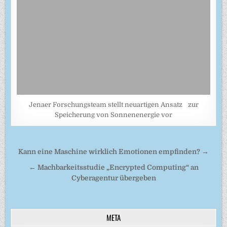
Jenaer Forschungsteam stellt neuartigen Ansatz zur
Speicherung von Sonnenenergie vor
Beitragsnavigation
Kann eine Maschine wirklich Emotionen empfinden? →
← Machbarkeitsstudie „Encrypted Computing“ an
Cyberagentur übergeben
META