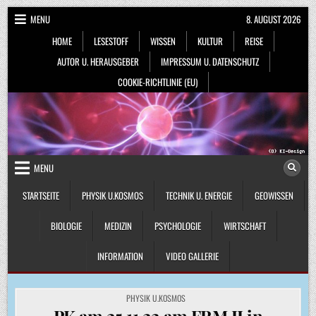
Skip
MENU
8. AUGUST 2026
to
HOME
LESESTOFF
WISSEN
KULTUR
REISE
content
AUTOR U. HERAUSGEBER
IMPRESSUM U. DATENSCHUTZ
COOKIE-RICHTLINIE (EU)
MENU
STARTSEITE
PHYSIK U.KOSMOS
TECHNIK U. ENERGIE
GEOWISSEN
BIOLOGIE
MEDIZIN
PSYCHOLOGIE
WIRTSCHAFT
INFORMATION
VIDEO GALLERIE
POSTED
PHYSIK U.KOSMOS
IN
PK am 25.11.22 am FRM II in