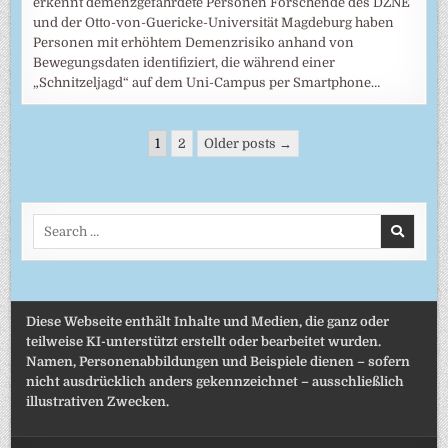
erkennt demenzgefährdete Personen Forschende des DZNE
und der Otto-von-Guericke-Universität Magdeburg haben
Personen mit erhöhtem Demenzrisiko anhand von
Bewegungsdaten identifiziert, die während einer
„Schnitzeljagd“ auf dem Uni-Campus per Smartphone…
Seitennummerierung
1
2
Older posts →
der
Beiträge
Search
for:
Diese Webseite enthält Inhalte und Medien, die ganz oder
teilweise KI-unterstützt erstellt oder bearbeitet wurden.
Namen, Personenabbildungen und Beispiele dienen – sofern
nicht ausdrücklich anders gekennzeichnet – ausschließlich
illustrativen Zwecken.