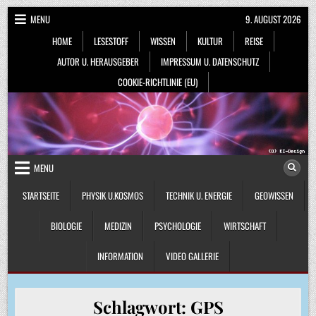
Skip
MENU
9. AUGUST 2026
to
HOME
LESESTOFF
WISSEN
KULTUR
REISE
content
AUTOR U. HERAUSGEBER
IMPRESSUM U. DATENSCHUTZ
COOKIE-RICHTLINIE (EU)
MENU
STARTSEITE
PHYSIK U.KOSMOS
TECHNIK U. ENERGIE
GEOWISSEN
BIOLOGIE
MEDIZIN
PSYCHOLOGIE
WIRTSCHAFT
INFORMATION
VIDEO GALLERIE
Schlagwort:
GPS