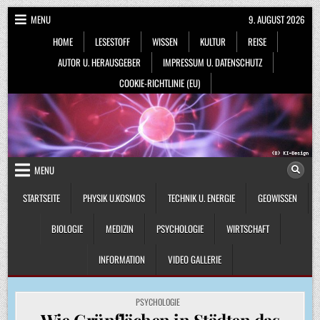
Skip
MENU
9. AUGUST 2026
to
HOME
LESESTOFF
WISSEN
KULTUR
REISE
content
AUTOR U. HERAUSGEBER
IMPRESSUM U. DATENSCHUTZ
COOKIE-RICHTLINIE (EU)
MENU
STARTSEITE
PHYSIK U.KOSMOS
TECHNIK U. ENERGIE
GEOWISSEN
BIOLOGIE
MEDIZIN
PSYCHOLOGIE
WIRTSCHAFT
INFORMATION
VIDEO GALLERIE
POSTED
PSYCHOLOGIE
IN
Wie Grünflächen in Städten das