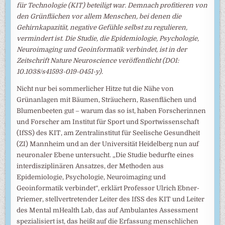
für Technologie (KIT) beteiligt war. Demnach profitieren von
den Grünflächen vor allem Menschen, bei denen die
Gehirnkapazität, negative Gefühle selbst zu regulieren,
vermindert ist. Die Studie, die Epidemiologie, Psychologie,
Neuroimaging und Geoinformatik verbindet, ist in der
Zeitschrift Nature Neuroscience veröffentlicht (DOI:
10.1038/s41593-019-0451-y).
Nicht nur bei sommerlicher Hitze tut die Nähe von
Grünanlagen mit Bäumen, Sträuchern, Rasenflächen und
Blumenbeeten gut – warum das so ist, haben Forscherinnen
und Forscher am Institut für Sport und Sportwissenschaft
(IfSS) des KIT, am Zentralinstitut für Seelische Gesundheit
(ZI) Mannheim und an der Universität Heidelberg nun auf
neuronaler Ebene untersucht. „Die Studie bedurfte eines
interdisziplinären Ansatzes, der Methoden aus
Epidemiologie, Psychologie, Neuroimaging und
Geoinformatik verbindet“, erklärt Professor Ulrich Ebner-
Priemer, stellvertretender Leiter des IfSS des KIT und Leiter
des Mental mHealth Lab, das auf Ambulantes Assessment
spezialisiert ist, das heißt auf die Erfassung menschlichen