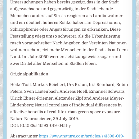
Untersuchungen haben bereits gezeigt, dass in der Stadt
aufgewachsene und gegenwärtig in der Stadt lebende
Menschen anders auf Stress reagieren als Landbewohner
und ein deutlich höheres Risiko haben, an Depressionen,
Schizophrenie oder Angststörungen zu erkranken. Diese
Feststellung wiegt umso schwerer, als die Urbanisierung
rasch voranschreitet: Nach Angaben der Vereinten Nationen
wohnen schon jetzt mehr Menschen in der Stadt als auf dem
Land. Im Jahr 2050 werden schätzungsweise sogar rund
zwei Drittel aller Menschen in Städten leben.
Originalpublikation:
Heike Tost, Markus Reichert, Urs Braun, Iris Reinhard, Robin
Peters, Sven Lautenbach, Andreas Hoell, Emanuel Schwarz,
Ulrich Ebner-Priemer, Alexander Zipf and Andreas Meyer-
Lindenberg: Neural correlates of individual differences in
affective benefits of real-life urban green space exposure.
Nature Neuroscience, 29 July 2019.
DOI: 10.1038/s41593-019-0451-y
Abstract unter
https://www.nature.com/articles/s41593-019-