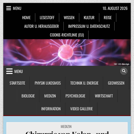
Skip
MENU
10. AUGUST 2026
to
HOME
LESESTOFF
WISSEN
KULTUR
REISE
content
AUTOR U. HERAUSGEBER
IMPRESSUM U. DATENSCHUTZ
COOKIE-RICHTLINIE (EU)
MENU
STARTSEITE
PHYSIK U.KOSMOS
TECHNIK U. ENERGIE
GEOWISSEN
BIOLOGIE
MEDIZIN
PSYCHOLOGIE
WIRTSCHAFT
INFORMATION
VIDEO GALLERIE
POSTED
MEDIZIN
IN
Chirurgie von Kolon- und