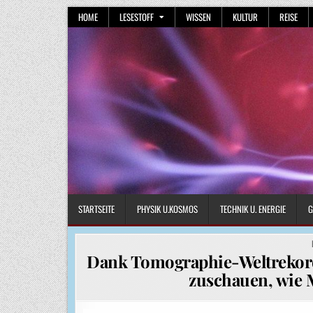
Skip
HOME
LESESTOFF
WISSEN
KULTUR
REISE
to
content
STARTSEITE
PHYSIK U.KOSMOS
TECHNIK U. ENERGIE
G
Dank Tomographie-Weltrekor
zuschauen, wie 