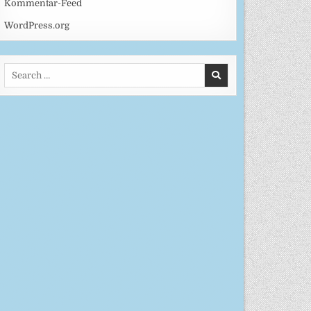
Kommentar-Feed
WordPress.org
Search
for: