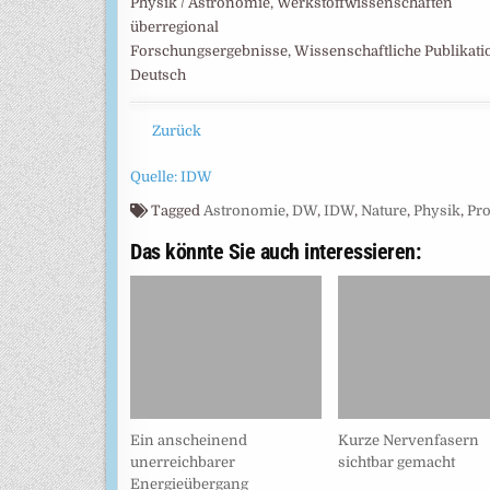
Physik / Astronomie, Werkstoffwissenschaften
überregional
Forschungsergebnisse, Wissenschaftliche Publikat
Deutsch
Zurück
Quelle: IDW
Tagged
Astronomie
,
DW
,
IDW
,
Nature
,
Physik
,
Pro
Das könnte Sie auch interessieren:
Ein anscheinend
Kurze Nervenfasern
unerreichbarer
sichtbar gemacht
Energieübergang