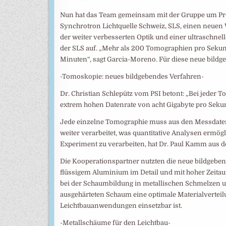
Nun hat das Team gemeinsam mit der Gruppe um Prof
Synchrotron Lichtquelle Schweiz, SLS, einen neuen W
der weiter verbesserten Optik und einer ultraschn
der SLS auf. „Mehr als 200 Tomographien pro Seku
Minuten“, sagt Garcia-Moreno. Für diese neue bild
-Tomoskopie: neues bildgebendes Verfahren-
Dr. Christian Schlepütz vom PSI betont: „Bei jede
extrem hohen Datenrate von acht Gigabyte pro Seku
Jede einzelne Tomographie muss aus den Messdaten
weiter verarbeitet, was quantitative Analysen ermö
Experiment zu verarbeiten, hat Dr. Paul Kamm aus
Die Kooperationspartner nutzten die neue bildge
flüssigem Aluminium im Detail und mit hoher Zeitau
bei der Schaumbildung in metallischen Schmelzen un
ausgehärteten Schaum eine optimale Materialverteil
Leichtbauanwendungen einsetzbar ist.
-Metallschäume für den Leichtbau-