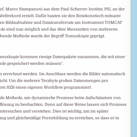
. Marco Stampanoni aus dem Paul-Scherrer-Institut, PSI, an der
eltrekord erzielt. Dafür bauten sie den Rotationstisch mitsamt
ellen Bildaufnahme und Datatransferrate am Instrument TOMCAT
nde sind nun möglich und das über Messzeiten von mehreren
gebende Methode wurde der Begriff Tomoskopie geprägt.
r Tomoskopie kommen riesige Datenpakete zusammen, die mit einer
nde gespeichert werden müssen“.
 errechnet werden. Im Anschluss werden die Bilder automatisch
glicht. Um die mehrere Terabyte großen Datenmengen pro
 dem HZB einen eigenen Workflow programmiert.
bende Methode, um dynamische Prozesse beim Aufschäumen von
flösung zu beobachten. Denn auf diese Weise lassen sich Prozesse
tersuchen und verstehen. Dies ist wichtig, um im später
ung und gleichmäßige Porenbildung zu erreichen, so dass er in