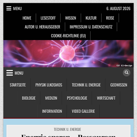
Skip
MENU
6. AUGUST 2026
to
HOME
LESESTOFF
WISSEN
KULTUR
REISE
content
AUTOR U. HERAUSGEBER
IMPRESSUM U. DATENSCHUTZ
COOKIE-RICHTLINIE (EU)
MENU
STARTSEITE
PHYSIK U.KOSMOS
TECHNIK U. ENERGIE
GEOWISSEN
BIOLOGIE
MEDIZIN
PSYCHOLOGIE
WIRTSCHAFT
INFORMATION
VIDEO GALLERIE
POSTED
TECHNIK U. ENERGIE
IN
Energie sparen – Ressourcen