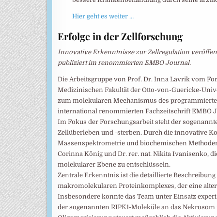
Hier geht es weiter …
Erfolge in der Zellforschung
Innovative Erkenntnisse zur Zellregulation veröffe
publiziert im renommierten EMBO Journal.
Die Arbeitsgruppe von Prof. Dr. Inna Lavrik vom F
Medizinischen Fakultät der Otto-von-Guericke-Uni
zum molekularen Mechanismus des programmierten Z
international renommierten Fachzeitschrift EMBO Jo
Im Fokus der Forschungsarbeit steht der sogenannte
Zellüberleben und -sterben. Durch die innovative Ko
Massenspektrometrie und biochemischen Methoden 
Corinna König und Dr. rer. nat. Nikita Ivanisenko, d
molekularer Ebene zu entschlüsseln.
Zentrale Erkenntnis ist die detaillierte Beschreibu
makromolekularen Proteinkomplexes, der eine altern
Insbesondere konnte das Team unter Einsatz experi
der sogenannten RIPK1-Moleküle an das Nekrosom r