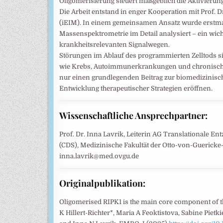
Oligomerisierung steuert maßgeblich die Aktivierun
Die Arbeit entstand in enger Kooperation mit Prof. 
(iEIM). In einem gemeinsamen Ansatz wurde erstm
Massenspektrometrie im Detail analysiert – ein wic
krankheitsrelevanten Signalwegen.
Störungen im Ablauf des programmierten Zelltods si
wie Krebs, Autoimmunerkrankungen und chronische
nur einen grundlegenden Beitrag zur biomedizinisc
Entwicklung therapeutischer Strategien eröffnen.
Wissenschaftliche Ansprechpartner:
Prof. Dr. Inna Lavrik, Leiterin AG Translational
(CDS), Medizinische Fakultät der Otto-von-Guericke-
inna.lavrik@med.ovgu.de
Originalpublikation:
Oligomerised RIPK1 is the main core component of 
K Hillert-Richter*, Maria A Feoktistova, Sabine Piet