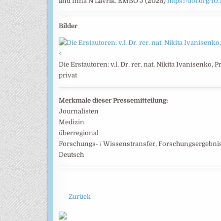
and Inna N Lavrik. EMBO J (2025)
https://doi.org/1
Bilder
<
Die Erstautoren: v.l. Dr. rer. nat. Nikita Ivanisenko, 
privat
Merkmale dieser Pressemitteilung:
Journalisten
Medizin
überregional
Forschungs- / Wissenstransfer, Forschungsergebni
Deutsch
Zurück