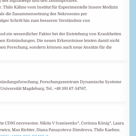
g des Signalwegs und den Zelltodprozess.
Dr. Thilo Kähne vom Institut für Experimentelle Innere Medizin
als die Zusammensetzung des Nekrosoms per
htiger Schritt hin zum besseren Verständnis von
nd ein wesentlicher Faktor bei der Entstehung von Krankheiten
n Entzündungen. Die neuen Erkenntnisse leisten damit nicht
hen Forschung, sondern können auch neue Ansätze für die
e Entzündungsforschung, Forschungszentrum Dynamische Systeme
Universität Magdeburg, Tel.: +49 391 67-54767,
the CD95 necrosome. Nikita V Ivanisenko*, Corinna König*, Laura
kiewicz, Max Richter, Diana Panayotova-Dimitrova, Thilo Kaehne,