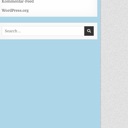
Kommentar-Feed
WordPress.org
Search
for: