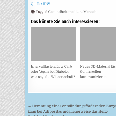
Quelle: IDW
Tagged
Gesundheit
,
medizin
,
Mensch
Das könnte Sie auch interessieren:
Intervallfasten, Low Carb
Neues 3D-Material läs
oder Vegan bei Diabetes –
Gehirnzellen
was sagt die Wissenschaft?
kommunizieren
Beitragsnavigation
← Hemmung eines entzündungsfördernden Enz
kann bei Adipositas möglicherweise das Herz-