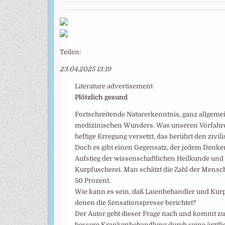
Teilen:
23.04.2025 13:19
Literature advertisement
Plötzlich gesund
Fortschreitende Naturerkenntnis, ganz allgemein
medizinischen Wunders. Was unseren Vorfahren
heftige Erregung versetzt, das berührt den zivi
Doch es gibt einen Gegensatz, der jedem Denken
Aufstieg der wissenschaftlichen Heilkunde un
Kurpfuscherei. Man schätzt die Zahl der Mensc
50 Prozent.
Wie kann es sein, daß Laienbehandler und Kur
denen die Sensationspresse berichtet?
Der Autor geht dieser Frage nach und kommt zu
bessere Krankenbehandlung durch seine ärztlic