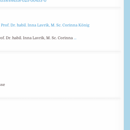
0.1038/s44318-025-00433-0
Prof. Dr. habil. Inna Lavrik, M. Sc. Corinna
…
sse