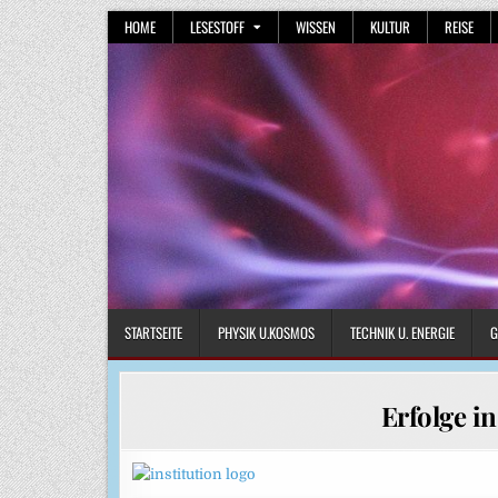
Skip
HOME
LESESTOFF
WISSEN
KULTUR
REISE
to
content
STARTSEITE
PHYSIK U.KOSMOS
TECHNIK U. ENERGIE
G
Erfolge i