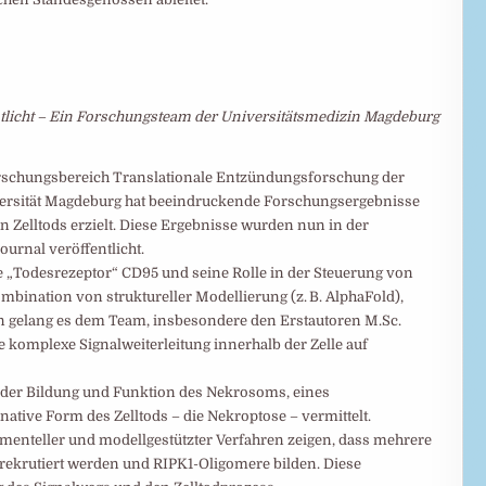
ntlicht – Ein Forschungsteam der Universitätsmedizin Magdeburg
orschungsbereich Translationale Entzündungsforschung der
versität Magdeburg hat beeindruckende Forschungsergebnisse
elltods erzielt. Diese Ergebnisse wurden nun in der
urnal veröffentlicht.
 „Todesrezeptor“ CD95 und seine Rolle in der Steuerung von
mbination von struktureller Modellierung (z. B. AlphaFold),
gelang es dem Team, insbesondere den Erstautoren M.Sc.
ie komplexe Signalweiterleitung innerhalb der Zelle auf
ng der Bildung und Funktion des Nekrosoms, eines
ative Form des Zelltods – die Nekroptose – vermittelt.
menteller und modellgestützter Verfahren zeigen, dass mehrere
ekrutiert werden und RIPK1-Oligomere bilden. Diese