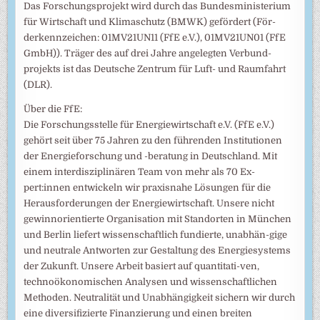
Das Forschungsprojekt wird durch das Bundesministerium
für Wirtschaft und Klimaschutz (BMWK) gefördert (För-
derkennzeichen: 01MV21UN11 (FfE e.V.), 01MV21UN01 (FfE
GmbH)). Träger des auf drei Jahre angelegten Verbund-
projekts ist das Deutsche Zentrum für Luft- und Raumfahrt
(DLR).
Über die FfE:
Die Forschungsstelle für Energiewirtschaft e.V. (FfE e.V.)
gehört seit über 75 Jahren zu den führenden Institutionen
der Energieforschung und -beratung in Deutschland. Mit
einem interdisziplinären Team von mehr als 70 Ex-
pert:innen entwickeln wir praxisnahe Lösungen für die
Herausforderungen der Energiewirtschaft. Unsere nicht
gewinnorientierte Organisation mit Standorten in München
und Berlin liefert wissenschaftlich fundierte, unabhän-gige
und neutrale Antworten zur Gestaltung des Energiesystems
der Zukunft. Unsere Arbeit basiert auf quantitati-ven,
technoökonomischen Analysen und wissenschaftlichen
Methoden. Neutralität und Unabhängigkeit sichern wir durch
eine diversifizierte Finanzierung und einen breiten