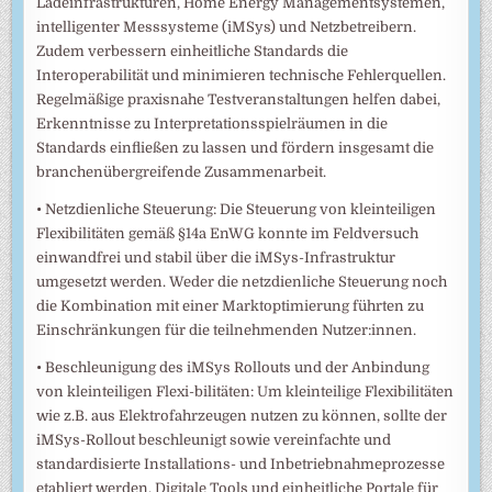
Ladeinfrastrukturen, Home Energy Managementsystemen,
intelligenter Messsysteme (iMSys) und Netzbetreibern.
Zudem verbessern einheitliche Standards die
Interoperabilität und minimieren technische Fehlerquellen.
Regelmäßige praxisnahe Testveranstaltungen helfen dabei,
Erkenntnisse zu Interpretationsspielräumen in die
Standards einfließen zu lassen und fördern insgesamt die
branchenübergreifende Zusammenarbeit.
• Netzdienliche Steuerung: Die Steuerung von kleinteiligen
Flexibilitäten gemäß §14a EnWG konnte im Feldversuch
einwandfrei und stabil über die iMSys-Infrastruktur
umgesetzt werden. Weder die netzdienliche Steuerung noch
die Kombination mit einer Marktoptimierung führten zu
Einschränkungen für die teilnehmenden Nutzer:innen.
• Beschleunigung des iMSys Rollouts und der Anbindung
von kleinteiligen Flexi-bilitäten: Um kleinteilige Flexibilitäten
wie z.B. aus Elektrofahrzeugen nutzen zu können, sollte der
iMSys-Rollout beschleunigt sowie vereinfachte und
standardisierte Installations- und Inbetriebnahmeprozesse
etabliert werden. Digitale Tools und einheitliche Portale für