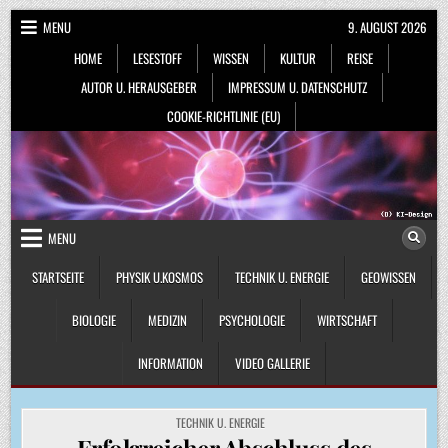
Skip
MENU
9. AUGUST 2026
to
HOME
LESESTOFF
WISSEN
KULTUR
REISE
content
AUTOR U. HERAUSGEBER
IMPRESSUM U. DATENSCHUTZ
COOKIE-RICHTLINIE (EU)
MENU
STARTSEITE
PHYSIK U.KOSMOS
TECHNIK U. ENERGIE
GEOWISSEN
BIOLOGIE
MEDIZIN
PSYCHOLOGIE
WIRTSCHAFT
INFORMATION
VIDEO GALLERIE
POSTED
TECHNIK U. ENERGIE
IN
Erfolgreicher Abschluss des