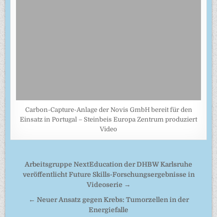
Carbon-Capture-Anlage der Novis GmbH bereit für den
Einsatz in Portugal – Steinbeis Europa Zentrum produziert
Video
Beitragsnavigation
Arbeitsgruppe NextEducation der DHBW Karlsruhe
veröffentlicht Future Skills-Forschungsergebnisse in
Videoserie →
← Neuer Ansatz gegen Krebs: Tumorzellen in der
Energiefalle