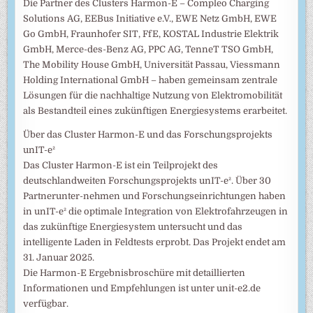
Die Partner des Clusters Harmon-E – Compleo Charging
Solutions AG, EEBus Initiative e.V., EWE Netz GmbH, EWE
Go GmbH, Fraunhofer SIT, FfE, KOSTAL Industrie Elektrik
GmbH, Merce-des-Benz AG, PPC AG, TenneT TSO GmbH,
The Mobility House GmbH, Universität Passau, Viessmann
Holding International GmbH – haben gemeinsam zentrale
Lösungen für die nachhaltige Nutzung von Elektromobilität
als Bestandteil eines zukünftigen Energiesystems erarbeitet.
Über das Cluster Harmon-E und das Forschungsprojekts
unIT-e²
Das Cluster Harmon-E ist ein Teilprojekt des
deutschlandweiten Forschungsprojekts unIT-e². Über 30
Partnerunter-nehmen und Forschungseinrichtungen haben
in unIT-e² die optimale Integration von Elektrofahrzeugen in
das zukünftige Energiesystem untersucht und das
intelligente Laden in Feldtests erprobt. Das Projekt endet am
31. Januar 2025.
Die Harmon-E Ergebnisbroschüre mit detaillierten
Informationen und Empfehlungen ist unter unit-e2.de
verfügbar.