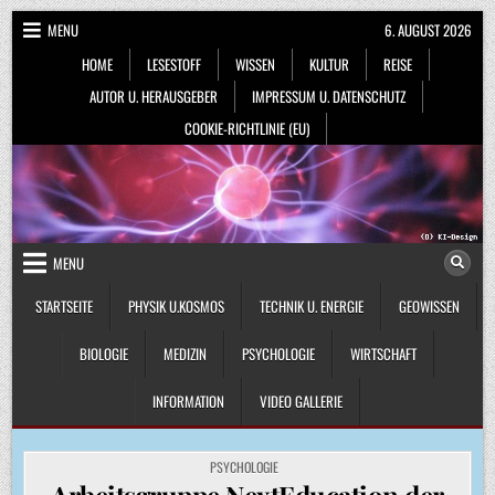
Skip
MENU
6. AUGUST 2026
to
HOME
LESESTOFF
WISSEN
KULTUR
REISE
content
AUTOR U. HERAUSGEBER
IMPRESSUM U. DATENSCHUTZ
COOKIE-RICHTLINIE (EU)
MENU
STARTSEITE
PHYSIK U.KOSMOS
TECHNIK U. ENERGIE
GEOWISSEN
BIOLOGIE
MEDIZIN
PSYCHOLOGIE
WIRTSCHAFT
INFORMATION
VIDEO GALLERIE
POSTED
PSYCHOLOGIE
IN
Arbeitsgruppe NextEducation der