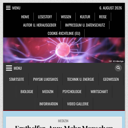
Skip
MENU
6. AUGUST 2026
to
HOME
LESESTOFF
WISSEN
KULTUR
REISE
content
AUTOR U. HERAUSGEBER
IMPRESSUM U. DATENSCHUTZ
COOKIE-RICHTLINIE (EU)
MENU
STARTSEITE
PHYSIK U.KOSMOS
TECHNIK U. ENERGIE
GEOWISSEN
BIOLOGIE
MEDIZIN
PSYCHOLOGIE
WIRTSCHAFT
INFORMATION
VIDEO GALLERIE
POSTED
MEDIZIN
IN
Ersthelfer-App: Mehr Menschen