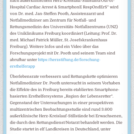
nach außerklinischem Herz-Kreislauf-Stillstand/Out-of-
Hospital Cardiac Arrest & SmartphonE RespOndErS“ wird
von Dr. med. Jan-Steffen Pooth, Assistenzarzt und
Notfallmediziner am Zentrum für Notfall- und
Rettungsmedizin des Universitäts-Notfallzentrums (UNZ)
des Uniklinikums Freiburg koordiniert (Leitung: Prof. Dr.
med. Michael Patrick Müller, St. Josefskrankenhaus
Freiburg). Weitere Infos und ein Video über das
Forschungsprojekt mit Dr. Pooth und seinem Team sind
abrufbar unter
https://herzstiftung.de/forschung-
ersthelferapp
Überlebensrate verbessern und Rettungskette optimieren
Notfallmediziner Dr. Pooth untersucht in seinem Vorhaben
die Effekte des in Freiburg bereits etablierten Smartphone-
basierten Ersthelfersystems „Region der Lebensretter“.
Gegenstand der Untersuchungen in einer prospektiven
multizentrischen Beobachtungsstudie sind rund 3.600
außerklinische Herz-Kreislauf-Stillstände bei Erwachsenen,
die durch den Rettungsdienst/Notarzt behandelt werden. Die
Studie startet in elf Landkreisen in Deutschland, unter