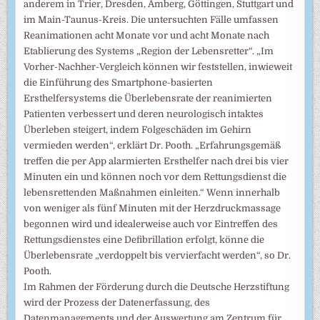
anderem in Trier, Dresden, Amberg, Göttingen, Stuttgart und
im Main-Taunus-Kreis. Die untersuchten Fälle umfassen
Reanimationen acht Monate vor und acht Monate nach
Etablierung des Systems „Region der Lebensretter“. „Im
Vorher-Nachher-Vergleich können wir feststellen, inwieweit
die Einführung des Smartphone-basierten
Ersthelfersystems die Überlebensrate der reanimierten
Patienten verbessert und deren neurologisch intaktes
Überleben steigert, indem Folgeschäden im Gehirn
vermieden werden“, erklärt Dr. Pooth. „Erfahrungsgemäß
treffen die per App alarmierten Ersthelfer nach drei bis vier
Minuten ein und können noch vor dem Rettungsdienst die
lebensrettenden Maßnahmen einleiten.“ Wenn innerhalb
von weniger als fünf Minuten mit der Herzdruckmassage
begonnen wird und idealerweise auch vor Eintreffen des
Rettungsdienstes eine Defibrillation erfolgt, könne die
Überlebensrate „verdoppelt bis vervierfacht werden“, so Dr.
Pooth.
Im Rahmen der Förderung durch die Deutsche Herzstiftung
wird der Prozess der Datenerfassung, des
Datenmanagements und der Auswertung am Zentrum für