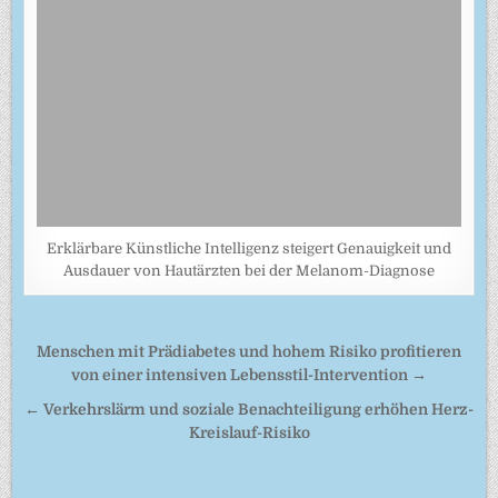
Erklärbare Künstliche Intelligenz steigert Genauigkeit und
Ausdauer von Hautärzten bei der Melanom-Diagnose
Beitragsnavigation
Menschen mit Prädiabetes und hohem Risiko profitieren
von einer intensiven Lebensstil-Intervention →
← Verkehrslärm und soziale Benachteiligung erhöhen Herz-
Kreislauf-Risiko