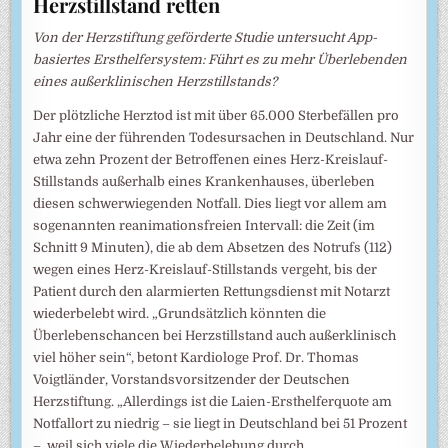
Herzstillstand retten
Von der Herzstiftung geförderte Studie untersucht App-
basiertes Ersthelfersystem: Führt es zu mehr Überlebenden
eines außerklinischen Herzstillstands?
Der plötzliche Herztod ist mit über 65.000 Sterbefällen pro
Jahr eine der führenden Todesursachen in Deutschland. Nur
etwa zehn Prozent der Betroffenen eines Herz-Kreislauf-
Stillstands außerhalb eines Krankenhauses, überleben
diesen schwerwiegenden Notfall. Dies liegt vor allem am
sogenannten reanimationsfreien Intervall: die Zeit (im
Schnitt 9 Minuten), die ab dem Absetzen des Notrufs (112)
wegen eines Herz-Kreislauf-Stillstands vergeht, bis der
Patient durch den alarmierten Rettungsdienst mit Notarzt
wiederbelebt wird. „Grundsätzlich könnten die
Überlebenschancen bei Herzstillstand auch außerklinisch
viel höher sein“, betont Kardiologe Prof. Dr. Thomas
Voigtländer, Vorstandsvorsitzender der Deutschen
Herzstiftung. „Allerdings ist die Laien-Ersthelferquote am
Notfallort zu niedrig – sie liegt in Deutschland bei 51 Prozent
–, weil sich viele die Wiederbelebung durch