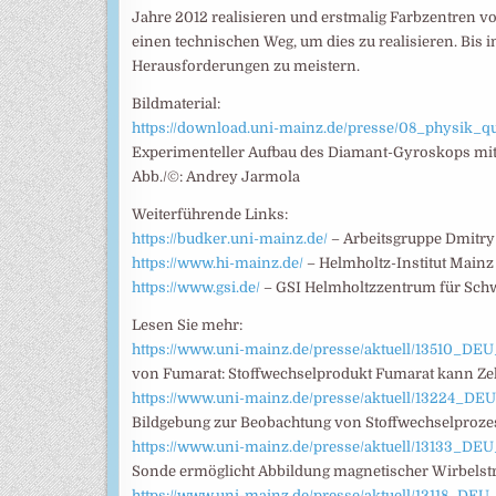
Jahre 2012 realisieren und erstmalig Farbzentren v
einen technischen Weg, um dies zu realisieren. Bis i
Herausforderungen zu meistern.
Bildmaterial:
https://download.uni-mainz.de/presse/08_physik_
Experimenteller Aufbau des Diamant-Gyroskops mit
Abb./©: Andrey Jarmola
Weiterführende Links:
https://budker.uni-mainz.de/
– Arbeitsgruppe Dmitry
https://www.hi-mainz.de/
– Helmholtz-Institut Mainz
https://www.gsi.de/
– GSI Helmholtzzentrum für Sch
Lesen Sie mehr:
https://www.uni-mainz.de/presse/aktuell/13510_D
von Fumarat: Stoffwechselprodukt Fumarat kann Zel
https://www.uni-mainz.de/presse/aktuell/13224_D
Bildgebung zur Beobachtung von Stoffwechselprozess
https://www.uni-mainz.de/presse/aktuell/13133_D
Sonde ermöglicht Abbildung magnetischer Wirbelstr
https://www.uni-mainz.de/presse/aktuell/13118_D