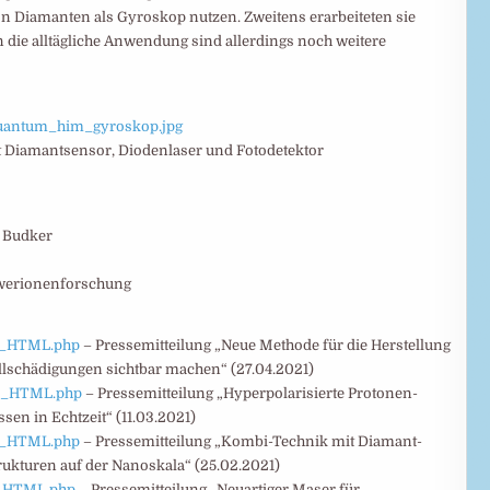
on Diamanten als Gyroskop nutzen. Zweitens erarbeiteten sie
n die alltägliche Anwendung sind allerdings noch weitere
quantum_him_gyroskop.jpg
 Diamantsensor, Diodenlaser und Fotodetektor
 Budker
werionenforschung
EU_HTML.php
– Pressemitteilung „Neue Methode für die Herstellung
lschädigungen sichtbar machen“ (27.04.2021)
EU_HTML.php
– Pressemitteilung „Hyperpolarisierte Protonen-
en in Echtzeit“ (11.03.2021)
EU_HTML.php
– Pressemitteilung „Kombi-Technik mit Diamant-
ukturen auf der Nanoskala“ (25.02.2021)
EU_HTML.php
– Pressemitteilung „Neuartiger Maser für