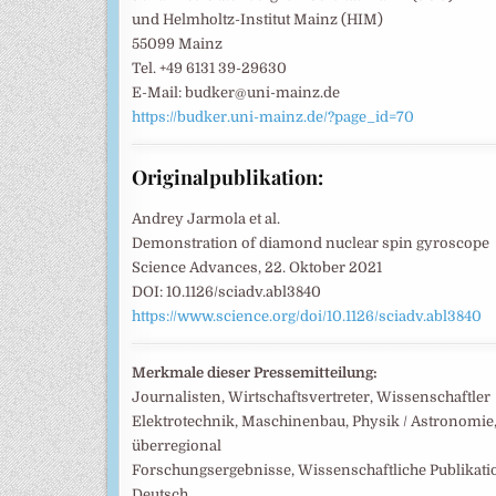
und Helmholtz-Institut Mainz (HIM)
55099 Mainz
Tel. +49 6131 39-29630
E-Mail: budker@uni-mainz.de
https://budker.uni-mainz.de/?page_id=70
Originalpublikation:
Andrey Jarmola et al.
Demonstration of diamond nuclear spin gyroscope
Science Advances, 22. Oktober 2021
DOI: 10.1126/sciadv.abl3840
https://www.science.org/doi/10.1126/sciadv.abl3840
Merkmale dieser Pressemitteilung:
Journalisten, Wirtschaftsvertreter, Wissenschaftler
Elektrotechnik, Maschinenbau, Physik / Astronomie
überregional
Forschungsergebnisse, Wissenschaftliche Publikat
Deutsch