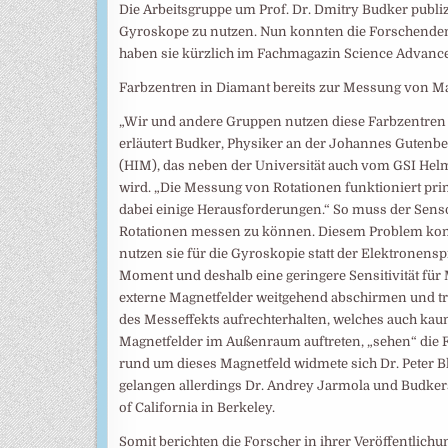
Die Arbeitsgruppe um Prof. Dr. Dmitry Budker publiz
Gyroskope zu nutzen. Nun konnten die Forschenden
haben sie kürzlich im Fachmagazin Science Advances
Farbzentren in Diamant bereits zur Messung von Ma
„Wir und andere Gruppen nutzen diese Farbzentren 
erläutert Budker, Physiker an der Johannes Gutenb
(HIM), das neben der Universität auch vom GSI He
wird. „Die Messung von Rotationen funktioniert prin
dabei einige Herausforderungen.“ So muss der Sens
Rotationen messen zu können. Diesem Problem kon
nutzen sie für die Gyroskopie statt der Elektronens
Moment und deshalb eine geringere Sensitivität für
externe Magnetfelder weitgehend abschirmen und tr
des Messeffekts aufrechterhalten, welches auch k
Magnetfelder im Außenraum auftreten, „sehen“ die 
rund um dieses Magnetfeld widmete sich Dr. Peter 
gelangen allerdings Dr. Andrey Jarmola und Budker
of California in Berkeley.
Somit berichten die Forscher in ihrer Veröffentlich