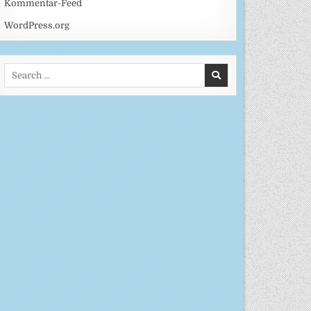
Kommentar-Feed
WordPress.org
Search
for: