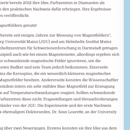
ierte bereits 2012 ihre Idee, Farbzentren in Diamanten als
 den praktischen Nachweis dafür erbringen. Ihre Ergebnisse
 veröffentlicht.
gnetfeldern genutzt
bereits seit einigen Jahren zur Messung von Magnetfeldern“,
erg-Universität Mainz (JGU) und am Helmholtz-Institut Mainz
lmholtzzentrum für Schwerionenforschung in Darmstadt getragen
zipiell auch wie bei einem Magnetometer, allerdings ergeben sich
or schwankende magnetische Felder ignorieren, um die
nten Budker und sein Team jedoch beikommen. Einerseits
pins die Kernspins, die ein wesentlich kleineres magnetisches
 Magnetfelder besitzen. Andererseits konnten die Wissenschaftler
otzdem intern ein sehr stabiles Bias-Magnetfeld zur Erzeugung
aum auf Temperaturschwankungen reagiert. Sollten schwankende
Farbzentren diese nicht. Fragestellungen und Herausforderungen
Blümler von der JGU. Die Experimente und der erste Nachweis
s ehemaligem Doktoranden, Dr. Sean Lourette, an der University
ung über zwei Neuerungen. Erstens konnten sie ihre Idee aus dem