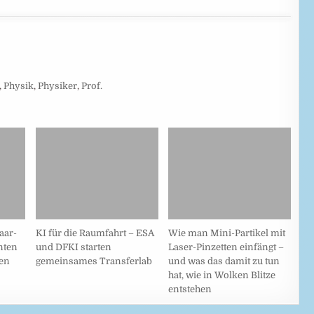
,
Physik
,
Physiker
,
Prof.
aar-
KI für die Raumfahrt – ESA
Wie man Mini-Partikel mit
nten
und DFKI starten
Laser-Pinzetten einfängt –
en
gemeinsames Transferlab
und was das damit zu tun
hat, wie in Wolken Blitze
entstehen