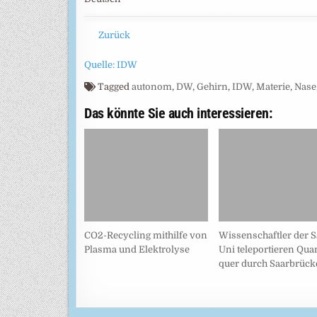
Zurück
Quelle: IDW
Tagged
autonom
,
DW
,
Gehirn
,
IDW
,
Materie
,
Nase
Das könnte Sie auch interessieren:
CO2-Recycling mithilfe von
Wissenschaftler der S
Plasma und Elektrolyse
Uni teleportieren Qua
quer durch Saarbrück