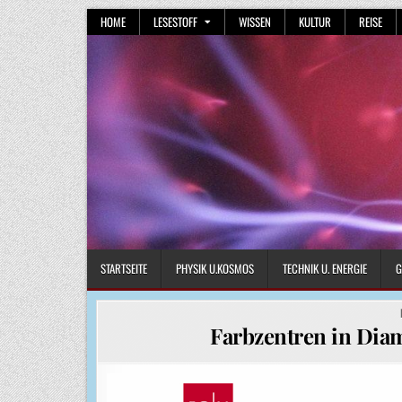
Skip
HOME
LESESTOFF
WISSEN
KULTUR
REISE
to
content
STARTSEITE
PHYSIK U.KOSMOS
TECHNIK U. ENERGIE
G
Farbzentren in Dia