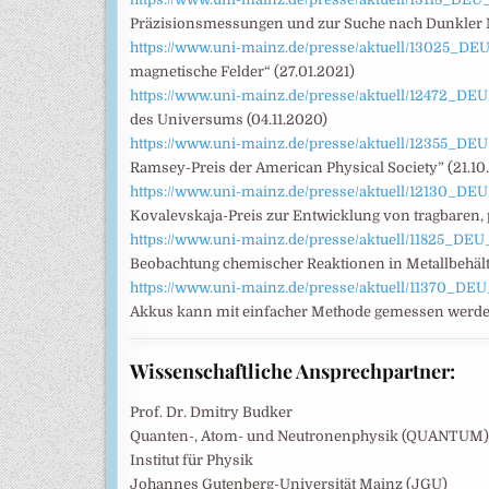
Präzisionsmessungen und zur Suche nach Dunkler Ma
https://www.uni-mainz.de/presse/aktuell/13025_D
magnetische Felder“ (27.01.2021)
https://www.uni-mainz.de/presse/aktuell/12472_D
des Universums (04.11.2020)
https://www.uni-mainz.de/presse/aktuell/12355_D
Ramsey-Preis der American Physical Society” (21.10
https://www.uni-mainz.de/presse/aktuell/12130_D
Kovalevskaja-Preis zur Entwicklung von tragbaren,
https://www.uni-mainz.de/presse/aktuell/11825_D
Beobachtung chemischer Reaktionen in Metallbehält
https://www.uni-mainz.de/presse/aktuell/11370_D
Akkus kann mit einfacher Methode gemessen werde
Wissenschaftliche Ansprechpartner:
Prof. Dr. Dmitry Budker
Quanten-, Atom- und Neutronenphysik (QUANTUM)
Institut für Physik
Johannes Gutenberg-Universität Mainz (JGU)