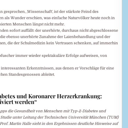
 gesprochen, ‚Wissenschaft‘, ist der stärkste Feind des
 als Wunder erschien, was einfache Naturvölker heute noch in
lisierten Menschen längst nicht mehr.
den sofort auffällt: der unerhörte, durchaus nicht abgeschlossene
d die ebenso unerhörte Zunahme der Laienbehandlung und der
hen, die der Schulmedizin kein Vertrauen schenken, auf immerhin
pfuscher immer wieder spektakuläre Erfolge aufweisen, von
 interessanten Erkenntnissen, aus denen er Vorschläge für eine
hen Standesgenossen ableitet.
iabetes und Koronarer Herzerkrankung:
viert werden“
-Apps die Gesundheit von Menschen mit Typ-2-Diabetes und
Studie unter Leitung der Technischen Universität München (TUM)
r Prof. Martin Halle sieht in den Ergebnissen deutliche Hinweise auf