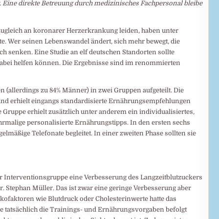
g. Eine direkte Betreuung durch medizinisches Fachpersonal bleibe
 zugleich an koronarer Herzerkrankung leiden, haben unter
e. Wer seinen Lebenswandel ändert, sich mehr bewegt, die
h senken. Eine Studie an elf deutschen Standorten sollte
abei helfen können. Die Ergebnisse sind im renommierten
n (allerdings zu 84% Männer) in zwei Gruppen aufgeteilt. Die
 und erhielt eingangs standardisierte Ernährungsempfehlungen
e Gruppe erhielt zusätzlich unter anderem ein individualisiertes,
malige personalisierte Ernährungstipps. In den ersten sechs
mäßige Telefonate begleitet. In einer zweiten Phase sollten sie
r Interventionsgruppe eine Verbesserung des Langzeitblutzuckers
Dr. Stephan Müller. Das ist zwar eine geringe Verbesserung aber
isikofaktoren wie Blutdruck oder Cholesterinwerte hatte das
ie tatsächlich die Trainings- und Ernährungsvorgaben befolgt