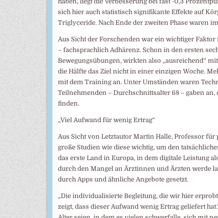
haben, liegt die Verbesserung bei fast -0,3 Prozentpu
sich hier auch statistisch signifikante Effekte auf K
Triglyceride. Nach Ende der zweiten Phase waren im 
Aus Sicht der Forschenden war ein wichtiger Faktor
– fachsprachlich Adhärenz. Schon in den ersten sech
Bewegungsübungen, wirkten also „ausreichend“ mit. U
die Hälfte das Ziel nicht in einer einzigen Woche. Me
mit dem Training an. Unter Umständen waren Technol
Teilnehmenden – Durchschnittsalter 68 – gaben an,
finden.
„Viel Aufwand für wenig Ertrag“
Aus Sicht von Letztautor Martin Halle, Professor fü
große Studien wie diese wichtig, um den tatsächlich
das erste Land in Europa, in dem digitale Leistung 
durch den Mangel an Ärztinnen und Ärzten werde la
durch Apps und ähnliche Angebote gesetzt.
„Die individualisierte Begleitung, die wir hier erpro
zeigt, dass dieser Aufwand wenig Ertrag geliefert hat
Alter seien, in dem es vielen schwerfalle, sich mit