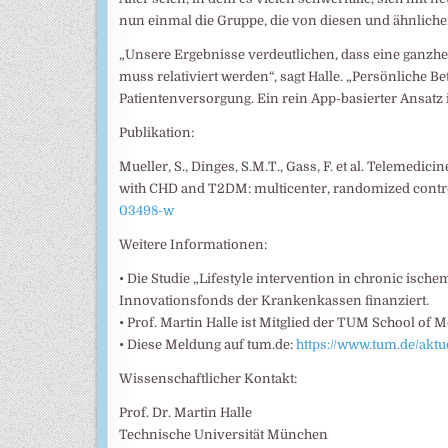
nun einmal die Gruppe, die von diesen und ähnlich
„Unsere Ergebnisse verdeutlichen, dass eine ganzhe
muss relativiert werden“, sagt Halle. „Persönliche Be
Patientenversorgung. Ein rein App-basierter Ansatz
Publikation:
Mueller, S., Dinges, S.M.T., Gass, F. et al. Telemedic
with CHD and T2DM: multicenter, randomized control
03498-w
Weitere Informationen:
• Die Studie „Lifestyle intervention in chronic isch
Innovationsfonds der Krankenkassen finanziert.
• Prof. Martin Halle ist Mitglied der TUM School of 
• Diese Meldung auf tum.de:
https://www.tum.de/aktu
Wissenschaftlicher Kontakt:
Prof. Dr. Martin Halle
Technische Universität München