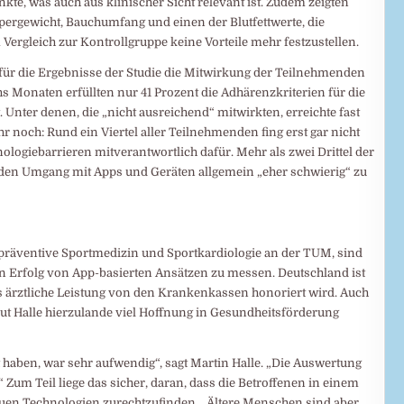
nkte, was auch aus klinischer Sicht relevant ist. Zudem zeigten
örpergewicht, Bauchumfang und einen der Blutfettwerte, die
Vergleich zur Kontrollgruppe keine Vorteile mehr festzustellen.
 für die Ergebnisse der Studie die Mitwirkung der Teilnehmenden
s Monaten erfüllten nur 41 Prozent die Adhärenzkriterien für die
nter denen, die „nicht ausreichend“ mitwirkten, erreichte fast
hr noch: Rund ein Viertel aller Teilnehmenden fing erst gar nicht
ogiebarrieren mitverantwortlich dafür. Mehr als zwei Drittel der
 den Umgang mit Apps und Geräten allgemein „eher schwierig“ zu
r präventive Sportmedizin und Sportkardiologie an der TUM, sind
en Erfolg von App-basierten Ansätzen zu messen. Deutschland ist
als ärztliche Leistung von den Krankenkassen honoriert wird. Auch
ut Halle hierzulande viel Hoffnung in Gesundheitsförderung
bt haben, war sehr aufwendig“, sagt Martin Halle. „Die Auswertung
.“ Zum Teil liege das sicher, daran, dass die Betroffenen in einem
 neuen Technologien zurechtzufinden. „Ältere Menschen sind aber