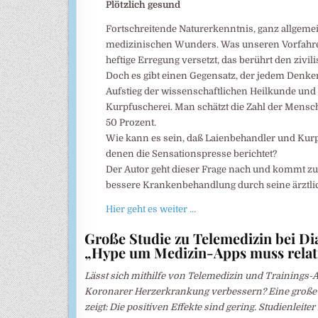
Plötzlich gesund
Fortschreitende Naturerkenntnis, ganz allgemein
medizinischen Wunders. Was unseren Vorfahren
heftige Erregung versetzt, das berührt den zivi
Doch es gibt einen Gegensatz, der jedem Denken
Aufstieg der wissenschaftlichen Heilkunde un
Kurpfuscherei. Man schätzt die Zahl der Mensc
50 Prozent.
Wie kann es sein, daß Laienbehandler und Kur
denen die Sensationspresse berichtet?
Der Autor geht dieser Frage nach und kommt zu
bessere Krankenbehandlung durch seine ärztlic
Hier geht es weiter …
Große Studie zu Telemedizin bei D
„Hype um Medizin-Apps muss relati
Lässt sich mithilfe von Telemedizin und Trainings
Koronarer Herzerkrankung verbessern? Eine große 
zeigt: Die positiven Effekte sind gering. Studienleite