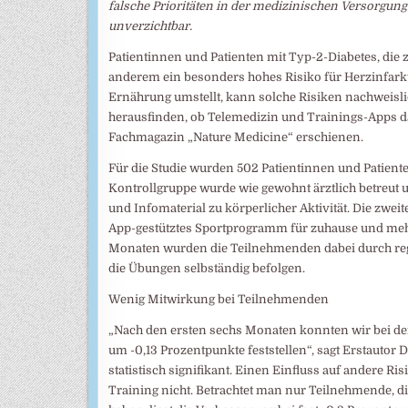
falsche Prioritäten in der medizinischen Versorgun
unverzichtbar.
Patientinnen und Patienten mit Typ-2-Diabetes, die
anderem ein besonders hohes Risiko für Herzinfarkt
Ernährung umstellt, kann solche Risiken nachweislic
herausfinden, ob Telemedizin und Trainings-Apps d
Fachmagazin „Nature Medicine“ erschienen.
Für die Studie wurden 502 Patientinnen und Patiente
Kontrollgruppe wurde wie gewohnt ärztlich betreut
und Infomaterial zu körperlicher Aktivität. Die zweit
App-gestütztes Sportprogramm für zuhause und mehr
Monaten wurden die Teilnehmenden dabei durch regel
die Übungen selbständig befolgen.
Wenig Mitwirkung bei Teilnehmenden
„Nach den ersten sechs Monaten konnten wir bei de
um -0,13 Prozentpunkte feststellen“, sagt Erstautor 
statistisch signifikant. Einen Einfluss auf andere R
Training nicht. Betrachtet man nur Teilnehmende, d