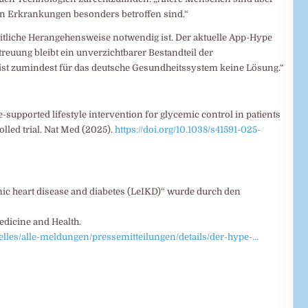
en Erkrankungen besonders betroffen sind.“
itliche Herangehensweise notwendig ist. Der aktuelle App-Hype
treuung bleibt ein unverzichtbarer Bestandteil der
 ist zumindest für das deutsche Gesundheitssystem keine Lösung.“
ine-supported lifestyle intervention for glycemic control in patients
led trial. Nat Med (2025).
https://doi.org/10.1038/s41591-025-
emic heart disease and diabetes (LeIKD)“ wurde durch den
Medicine and Health.
elles/alle-meldungen/pressemitteilungen/details/der-hype-…