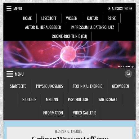
Skip
MENU
8. AUGUST 2026
to
HOME
LESESTOFF
WISSEN
KULTUR
REISE
content
AUTOR U. HERAUSGEBER
IMPRESSUM U. DATENSCHUTZ
COOKIE-RICHTLINIE (EU)
MENU
STARTSEITE
PHYSIK U.KOSMOS
TECHNIK U. ENERGIE
GEOWISSEN
BIOLOGIE
MEDIZIN
PSYCHOLOGIE
WIRTSCHAFT
INFORMATION
VIDEO GALLERIE
POSTED
TECHNIK U. ENERGIE
IN
Grüner Wasserstoff aus