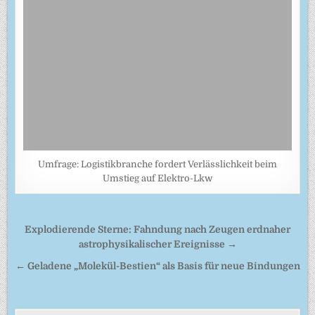
Umfrage: Logistikbranche fordert Verlässlichkeit beim
Umstieg auf Elektro-Lkw
Beitragsnavigation
Explodierende Sterne: Fahndung nach Zeugen erdnaher
astrophysikalischer Ereignisse →
← Geladene „Molekül-Bestien“ als Basis für neue Bindungen