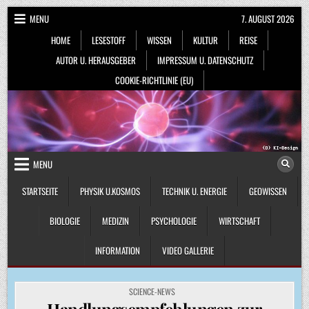
Skip
MENU
7. AUGUST 2026
to
HOME
LESESTOFF
WISSEN
KULTUR
REISE
content
AUTOR U. HERAUSGEBER
IMPRESSUM U. DATENSCHUTZ
COOKIE-RICHTLINIE (EU)
MENU
STARTSEITE
PHYSIK U.KOSMOS
TECHNIK U. ENERGIE
GEOWISSEN
BIOLOGIE
MEDIZIN
PSYCHOLOGIE
WIRTSCHAFT
INFORMATION
VIDEO GALLERIE
POSTED
SCIENCE-NEWS
IN
Handlungsempfehlungen zur