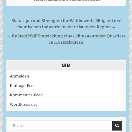
Beitragsnavigation
Status quo und Strategien für Wettbewerbsfähigkeit der
chemischen Industrie in der trilateralen Region →
← EnStadtPfaff Entwicklung eines klimaneutralen Quartiers
in Kaiserslautern
META
Anmelden
Eintrags-Feed
Kommentar-Feed
WordPress.org
Search
for: